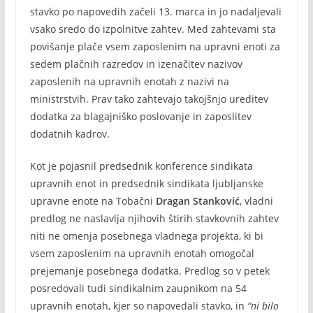
stavko po napovedih začeli 13. marca in jo nadaljevali
vsako sredo do izpolnitve zahtev. Med zahtevami sta
povišanje plače vsem zaposlenim na upravni enoti za
sedem plačnih razredov in izenačitev nazivov
zaposlenih na upravnih enotah z nazivi na
ministrstvih. Prav tako zahtevajo takojšnjo ureditev
dodatka za blagajniško poslovanje in zaposlitev
dodatnih kadrov.
Kot je pojasnil predsednik konference sindikata
upravnih enot in predsednik sindikata ljubljanske
upravne enote na Tobačni
Dragan Stanković
, vladni
predlog ne naslavlja njihovih štirih stavkovnih zahtev
niti ne omenja posebnega vladnega projekta, ki bi
vsem zaposlenim na upravnih enotah omogočal
prejemanje posebnega dodatka. Predlog so v petek
posredovali tudi sindikalnim zaupnikom na 54
upravnih enotah, kjer so napovedali stavko, in
“ni bilo