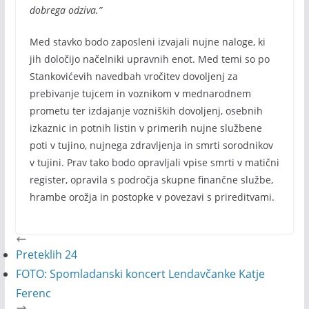
dobrega odziva.”
Med stavko bodo zaposleni izvajali nujne naloge, ki
jih določijo načelniki upravnih enot. Med temi so po
Stankovićevih navedbah vročitev dovoljenj za
prebivanje tujcem in voznikom v mednarodnem
prometu ter izdajanje vozniških dovoljenj, osebnih
izkaznic in potnih listin v primerih nujne službene
poti v tujino, nujnega zdravljenja in smrti sorodnikov
v tujini. Prav tako bodo opravljali vpise smrti v matični
register, opravila s področja skupne finančne službe,
hrambe orožja in postopke v povezavi s prireditvami.
Preteklih 24
FOTO: Spomladanski koncert Lendavčanke Katje
Ferenc