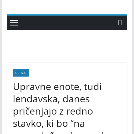
Skip
to
content
OSTALO
Upravne enote, tudi
lendavska, danes
pričenjajo z redno
stavko, ki bo “na