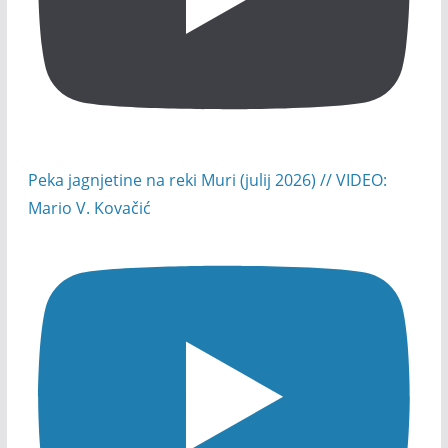
Peka jagnjetine na reki Muri (julij 2026) // VIDEO:
Mario V. Kovačić