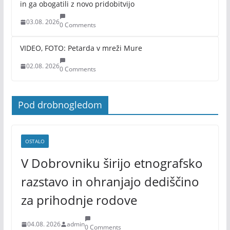
in ga obogatili z novo pridobitvijo
03.08. 2026
0 Comments
VIDEO, FOTO: Petarda v mreži Mure
02.08. 2026
0 Comments
Pod drobnogledom
OSTALO
V Dobrovniku širijo etnografsko
razstavo in ohranjajo dediščino
za prihodnje rodove
04.08. 2026
admin
0 Comments