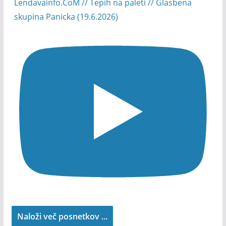
Lendavainfo.CoM // Tepih na paleti // Glasbena
skupina Panicka (19.6.2026)
Naloži več posnetkov ...