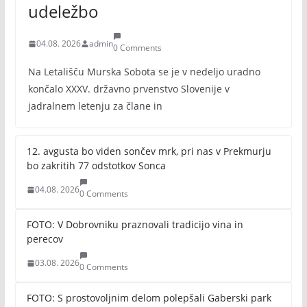
udeležbo
04.08. 2026
admin
0 Comments
Na Letališču Murska Sobota se je v nedeljo uradno
končalo XXXV. državno prvenstvo Slovenije v
jadralnem letenju za člane in
12. avgusta bo viden sončev mrk, pri nas v Prekmurju
bo zakritih 77 odstotkov Sonca
04.08. 2026
0 Comments
FOTO: V Dobrovniku praznovali tradicijo vina in
perecov
03.08. 2026
0 Comments
FOTO: S prostovoljnim delom polepšali Gaberski park