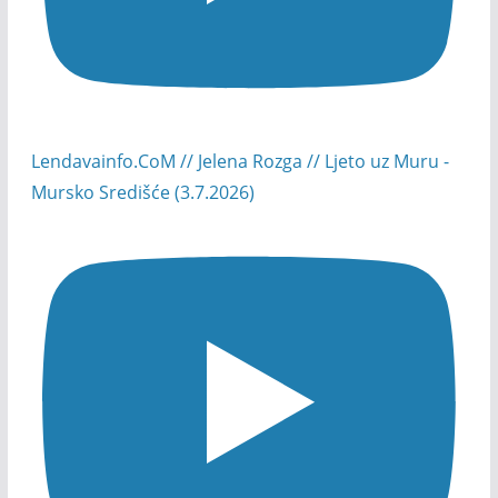
Lendavainfo.CoM // Jelena Rozga // Ljeto uz Muru -
Mursko Središće (3.7.2026)