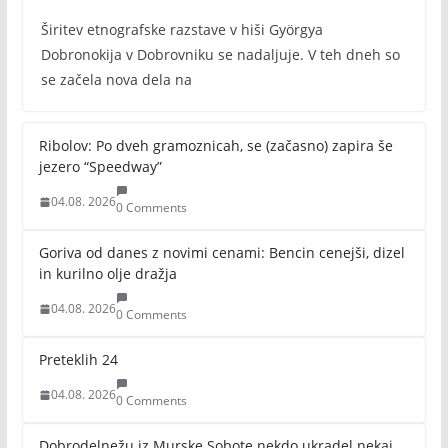
Širitev etnografske razstave v hiši Györgya
Dobronokija v Dobrovniku se nadaljuje. V teh dneh so
se začela nova dela na
Ribolov: Po dveh gramoznicah, se (začasno) zapira še
jezero “Speedway”
04.08. 2026
0 Comments
Goriva od danes z novimi cenami: Bencin cenejši, dizel
in kurilno olje dražja
04.08. 2026
0 Comments
Preteklih 24
04.08. 2026
0 Comments
Dobrodelnežu iz Murske Sobote nekdo ukradel nekaj