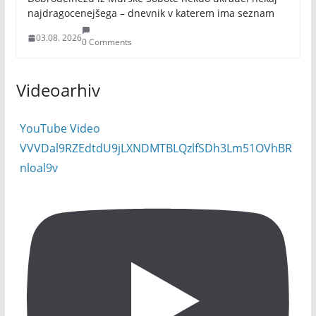
najdragocenejšega – dnevnik v katerem ima seznam
03.08. 2026
0 Comments
Videoarhiv
YouTube Video
VVVDal9RZEdtdU9jLXNDMTBLQzlfSDh3Lm51OVhBR
nloal9v