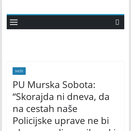
Skip
to
content
SVEŽE
PU Murska Sobota:
“Skorajda ni dneva, da
na cestah naše
Policijske uprave ne bi