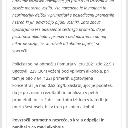
odvzame vozniško dovoljenje, ga pridrži do iztreznitve ali
zaseže motorno vozilo. Vse navedeno je le majhen in
neprimerljiv delček v primerjavi s posledicami prometnih
nesreč, ki jih povzročijo pijani vozniki. Zato znova
opozarjamo vse udeležence cestnega prometa, da je
prisotnost alkohola v prometu nedopustna in da naj
nikar ne vozijo, če so uživali alkoholne pijače,”
so
sporočili.
Policisti so na območju Pomurja v letu 2021 (do 22.5.)
ugotovili 229 (304) voženj pod vplivom alkohola, pri
tem je bilo v 64 (122) primerih ugotovljena
koncentracija nad 0,52 mg/l. Zaskrbljujoč je podatek,
da je po znanih rezultatih in analizah v petih
prometnih nesrečah s smrtnim izidom v katerih je
umrlo šest oseb, bil v treh prisoten alkohol.
Povzročil prometno nesrečo, s kraja odpeljal in
napihal 1,45 mg/l alkohola