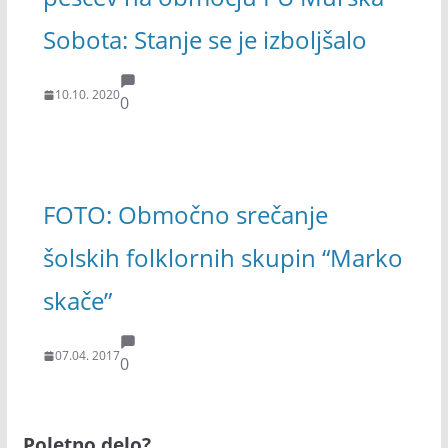
Sobota: Stanje se je izboljšalo
10.10. 2020
0
FOTO: Območno srečanje
šolskih folklornih skupin “Marko
skače”
07.04. 2017
0
Poletno delo?