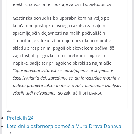
električna vozila ter postaje za oskrbo avtodomov.
Gostinska ponudba bo uporabnikom na voljo po
končanem postopku javnega razpisa za najem
spremljajočih dejavnosti na malih počivališčih.
Trenutno je v teku izbor najemnika, ki bo moral v
skladu z razpisnimi pogoji obiskovalcem počivališč
zagotavljati prigrizke, hitro prehrano, pijače in
napitke, sadje ter prilagojene obroki za najmlajše.
“Uporabnikom avtocest se zahvaljujemo za strpnost v
času izvajanja del. Zavedamo se, da je vsakršna motnja v
poteku prometa lahko moteča, a žal z namenom izboljšav
včasih tudi neizogibna,”
so zaključili pri DARSu.
Preteklih 24
Leto dni biosfernega območja Mura-Drava-Donava