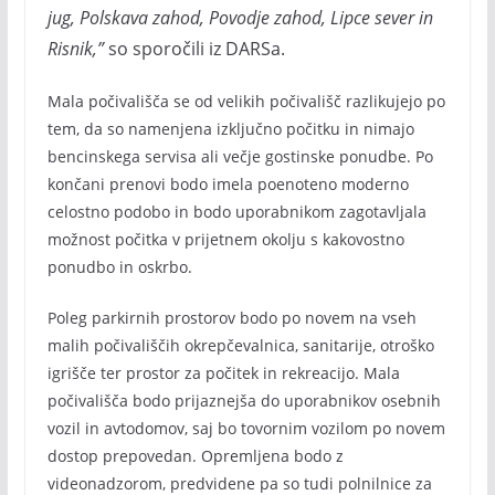
jug, Polskava zahod, Povodje zahod, Lipce sever in
Risnik,”
so sporočili iz DARSa.
Mala počivališča se od velikih počivališč razlikujejo po
tem, da so namenjena izključno počitku in nimajo
bencinskega servisa ali večje gostinske ponudbe. Po
končani prenovi bodo imela poenoteno moderno
celostno podobo in bodo uporabnikom zagotavljala
možnost počitka v prijetnem okolju s kakovostno
ponudbo in oskrbo.
Poleg parkirnih prostorov bodo po novem na vseh
malih počivališčih okrepčevalnica, sanitarije, otroško
igrišče ter prostor za počitek in rekreacijo. Mala
počivališča bodo prijaznejša do uporabnikov osebnih
vozil in avtodomov, saj bo tovornim vozilom po novem
dostop prepovedan. Opremljena bodo z
videonadzorom, predvidene pa so tudi polnilnice za