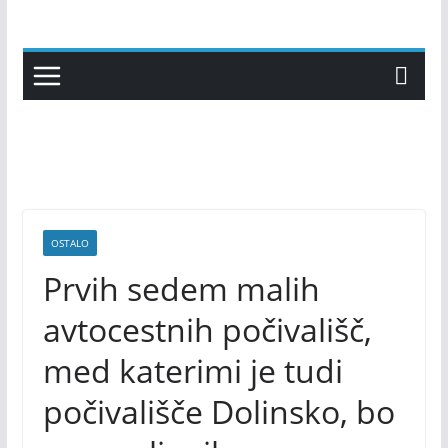
Skip
to
content
OSTALO
Prvih sedem malih
avtocestnih počivališč,
med katerimi je tudi
počivališče Dolinsko, bo