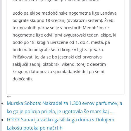
Bodo pa ekipe medobčinske nogometne lige Lendava
odigrale skupno 18 srečanj (dvokrožni sistem). Žreb
tekmovalnih parov se je v prostorih Medobčinske
nogometne lige odvil prvi avgustovski teden, ekipe, ki
bodo po 18. krogih uvrščene od 1. do 4. mesta, pa
bodo nato odigrale še tri kroge v ligi za prvaka.
Pričakovati je, da se bo jesenski del prvenstva
zaključil zadnji oktobrski vikend, torej z desetim
krogom, datumov za spomladanski del pa še ni
določenih.
Murska Sobota: Nakradel za 1.300 evrov parfumov, a
ko ga je policija prijela, je ugotovila še marsikaj …
FOTO: Sanacija vaško-gasilskega doma v Dolnjem
Lakošu poteka po načrtih