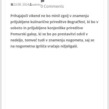
23.08. 2024
admin
0 Comments
Prihajajoči vikend ne bo minil zgolj v znamenju
priljubljene kulinarične prireditve Bogračfest, ki bo v
soboto in priljubljene konjeniške prireditve
Pomurski galop, ki se bo po prestavitvi odvil v
nedeljo, temveč tudi v znamenju nogometa, saj se
na nogometna igrišča vračajo nižjeligaši.