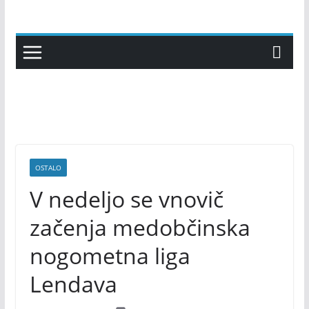
Skip
to
content
OSTALO
V nedeljo se vnovič
začenja medobčinska
nogometna liga
Lendava