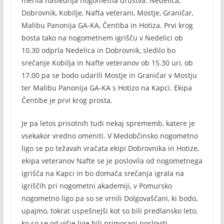
merila naslednja nogometna društva: Nedelica,
Dobrovnik, Kobilje, Nafta veterani, Mostje, Graničar,
Malibu Panonija GA-KA, Čentiba in Hotiza. Prvi krog
bosta tako na nogometnem igrišču v Nedelici ob
10.30 odprla Nedelica in Dobrovnik, sledilo bo
srečanje Kobilja in Nafte veteranov ob 15.30 uri, ob
17.00 pa se bodo udarili Mostje in Graničar v Mostju
ter Malibu Panonija GA-KA s Hotizo na Kapci. Ekipa
Čentibe je prvi krog prosta.
Je pa letos prisotnih tudi nekaj sprememb, katere je
vsekakor vredno omeniti. V Medobčinsko nogometno
ligo se po težavah vračata ekipi Dobrovnika in Hotize,
ekipa veteranov Nafte se je poslovila od nogometnega
igrišča na Kapci in bo domača srečanja igrala na
igriščih pri nogometni akademiji, v Pomursko
nogometno ligo pa so se vrnili Dolgovaščani, ki bodo,
upajmo, tokrat uspešnejši kot so bili predlansko leto,
ko so se od višje lige bili primorani posloviti.