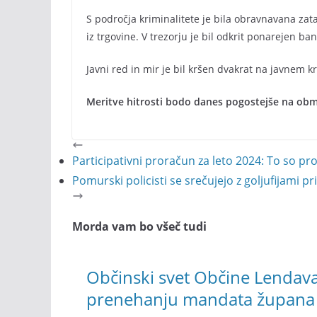
S področja kriminalitete je bila obravnavana zataji
iz trgovine. V trezorju je bil odkrit ponarejen ba
Javni red in mir je bil kršen dvakrat na javnem kra
Meritve hitrosti bodo danes pogostejše na obmo
Participativni proračun za leto 2024: To so proje
Pomurski policisti se srečujejo z goljufijami p
Morda vam bo všeč tudi
Občinski svet Občine Lendav
prenehanju mandata župana 