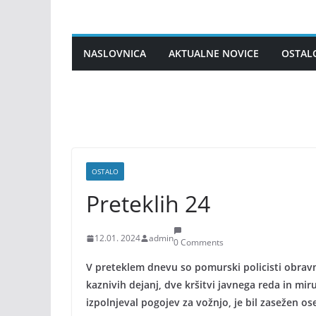
Skip
to
content
NASLOVNICA
AKTUALNE NOVICE
OSTAL
OSTALO
Preteklih 24
12.01. 2024
admin
0 Comments
V preteklem dnevu so pomurski policisti obravn
kaznivih dejanj, dve kršitvi javnega reda in mir
izpolnjeval pogojev za vožnjo, je bil zasežen o