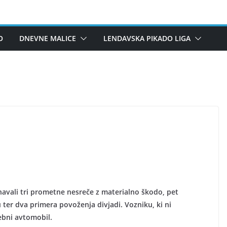
O
DNEVNE MALICE
LENDAVSKA PIKADO LIGA
avali tri prometne nesreče z materialno škodo, pet
u ter dva primera povoženja divjadi. Vozniku, ki ni
sebni avtomobil.