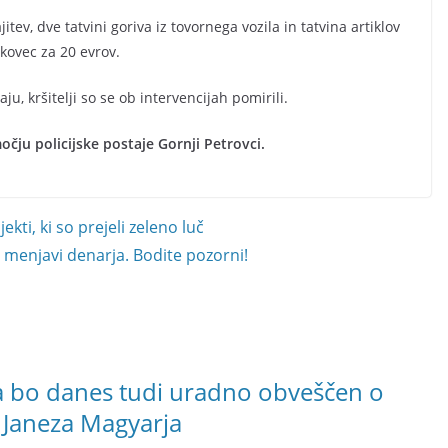
tev, dve tatvini goriva iz tovornega vozila in tatvina artiklov
nkovec za 20 evrov.
ju, kršitelji so se ob intervencijah pomirili.
čju policijske postaje Gornji Petrovci.
kti, ki so prejeli zeleno luč
ri menjavi denarja. Bodite pozorni!
a bo danes tudi uradno obveščen o
Janeza Magyarja