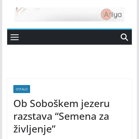
Skip
to
content
OSTALO
Ob Soboškem jezeru
razstava “Semena za
življenje”