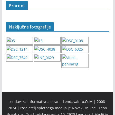
Procom
Naključne fotografije
Lendavska informativna stran - Lendavainfo.CoM | 2008-
2024 | Izdajatelj spletnega medija je Novak OnLine., Leon
Novak s.p., Trg Ljudske pravice 10, 2920 Lendava | Medij je