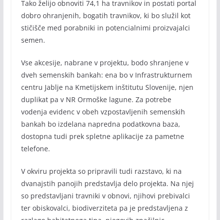
Tako želijo obnoviti 74,1 ha travnikov in postati portal
dobro ohranjenih, bogatih travnikov, ki bo služil kot
stičišče med porabniki in potencialnimi proizvajalci
semen.
Vse akcesije, nabrane v projektu, bodo shranjene v
dveh semenskih bankah: ena bo v Infrastrukturnem
centru Jablje na Kmetijskem inštitutu Slovenije, njen
duplikat pa v NR Ormoške lagune. Za potrebe
vodenja evidenc v obeh vzpostavljenih semenskih
bankah bo izdelana napredna podatkovna baza,
dostopna tudi prek spletne aplikacije za pametne
telefone.
V okviru projekta so pripravili tudi razstavo, ki na
dvanajstih panojih predstavlja delo projekta. Na njej
so predstavljani travniki v obnovi, njihovi prebivalci
ter obiskovalci, biodiverziteta pa je predstavljena z