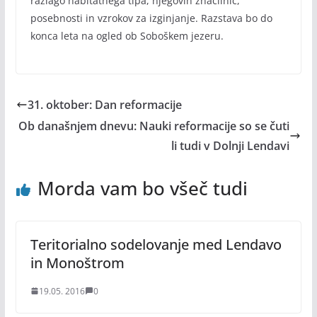
razlago habitatnega tipa, njegovih značilnic,
posebnosti in vzrokov za izginjanje. Razstava bo do
konca leta na ogled ob Soboškem jezeru.
31. oktober: Dan reformacije
Ob današnjem dnevu: Nauki reformacije so se čuti
li tudi v Dolnji Lendavi
Morda vam bo všeč tudi
Teritorialno sodelovanje med Lendavo
in Monoštrom
19.05. 2016
0