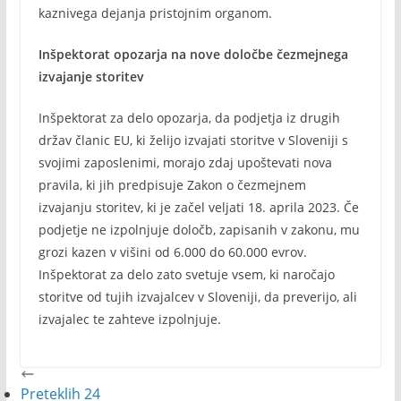
kaznivega dejanja pristojnim organom.
Inšpektorat opozarja na nove določbe čezmejnega
izvajanje storitev
Inšpektorat za delo opozarja, da podjetja iz drugih
držav članic EU, ki želijo izvajati storitve v Sloveniji s
svojimi zaposlenimi, morajo zdaj upoštevati nova
pravila, ki jih predpisuje Zakon o čezmejnem
izvajanju storitev, ki je začel veljati 18. aprila 2023. Če
podjetje ne izpolnjuje določb, zapisanih v zakonu, mu
grozi kazen v višini od 6.000 do 60.000 evrov.
Inšpektorat za delo zato svetuje vsem, ki naročajo
storitve od tujih izvajalcev v Sloveniji, da preverijo, ali
izvajalec te zahteve izpolnjuje.
Preteklih 24