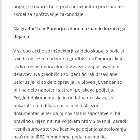
organi še naprej boril proti nezakonitim praksam ter
skrbel za spoštovanje zakonodaje.
Na gradbišču v Pomurju izdano naznanilo kaznivega
dejanja
V sklopu akcije so inšpektorji za delo skupaj s policisti
izvedli obsežen nadzor na gradbišču v Pomurju, ki je
razkril resne nepravilnosti v zvezi z zaposlovanjem
delavcev. Na gradbišču so identificirali državljane
Belorusije, ki so delo opravljali v Sloveniji, vendar so
bili na delo napoteni s strani poljskega podjetja.
Pregled dokumentacije in dodatna raziskava, so
pokazali, da ti delavci niso imeli ustrezne
dokumentacije ter da njihov status zaposlitve ni bil
pravilno urejen niti na Poljskem niti v Sloveniji. Zaradi
resnih sumov storitve kaznivega dejanja zaposlovanja
na črno je IRSD nemudoma podal naznanilo