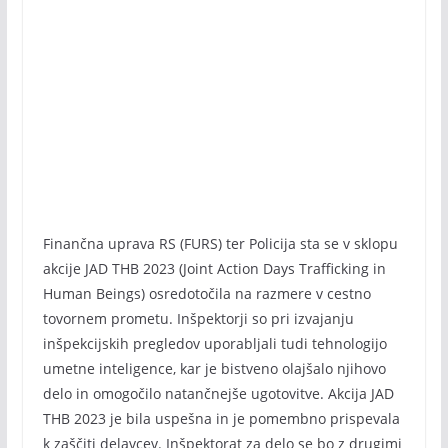
Finančna uprava RS (FURS) ter Policija sta se v sklopu
akcije JAD THB 2023 (Joint Action Days Trafficking in
Human Beings) osredotočila na razmere v cestno
tovornem prometu. Inšpektorji so pri izvajanju
inšpekcijskih pregledov uporabljali tudi tehnologijo
umetne inteligence, kar je bistveno olajšalo njihovo
delo in omogočilo natančnejše ugotovitve. Akcija JAD
THB 2023 je bila uspešna in je pomembno prispevala
k zaščiti delavcev. Inšpektorat za delo se bo z drugimi