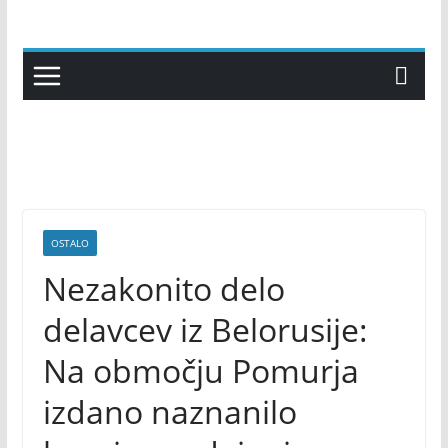
Skip
to
content
OSTALO
Nezakonito delo
delavcev iz Belorusije:
Na območju Pomurja
izdano naznanilo