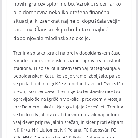
novih igralcev sploh ne bo. Vzrok bi sicer lahko
bila domnevna nekoliko otežena finančna
situacija, ki zaenkrat naj ne bi dopuščala večjih
izdatkov. Člansko ekipo bodo tako najbrž
dopolnjevale mladinske selekcije.
Trening so tako igralci najprej v dopoldanskem času
zaradi slabih vremenskih razmer opravili v prostorih
stadiona. Ti so se lotili predvsem vaj raztegovanja, v
popoldanskem času, ko se je vreme izboljšalo, pa so
se podali tudi na igrišče z umetno travo pri Dvojezični
srednji šoli Lendava. Treninge bo lendavsko moštvo
opravljalo še na igriščih v okolici, predvsem v Mostju
in v Dolnjem Lakošu, kjer gostujejo že več let. Treningi
se bodo odvijali dvakrat dnevno, opravili naj bi tudi
vsaj devet pripravljalnih srečanj in sicer proti ekipam
NK Krka, NK Ljutomer, NK Polana, FC Kaposvár, FC
ZTE, HNK Dugo Selo ter HNK Polet. Datumi in ure