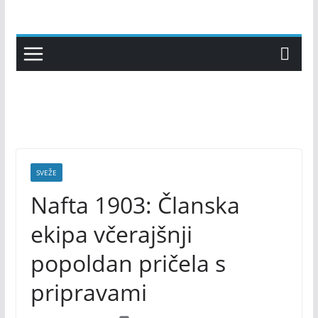
Skip
to
content
SVEŽE
Nafta 1903: Članska
ekipa včerajšnji
popoldan pričela s
pripravami