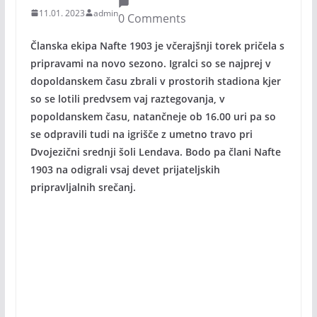
11.01. 2023
admin
0 Comments
Članska ekipa Nafte 1903 je včerajšnji torek pričela s
pripravami na novo sezono. Igralci so se najprej v
dopoldanskem času zbrali v prostorih stadiona kjer
so se lotili predvsem vaj raztegovanja, v
popoldanskem času, natančneje ob 16.00 uri pa so
se odpravili tudi na igrišče z umetno travo pri
Dvojezični srednji šoli Lendava. Bodo pa člani Nafte
1903 na odigrali vsaj devet prijateljskih
pripravljalnih srečanj.