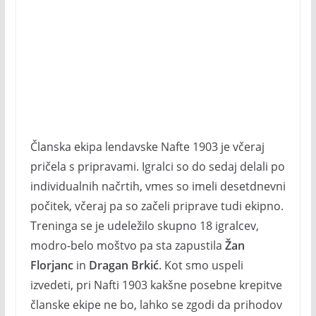
Članska ekipa lendavske Nafte 1903 je včeraj
pričela s pripravami. Igralci so do sedaj delali po
individualnih načrtih, vmes so imeli desetdnevni
počitek, včeraj pa so začeli priprave tudi ekipno.
Treninga se je udeležilo skupno 18 igralcev,
modro-belo moštvo pa sta zapustila
Žan
Florjanc
in
Dragan Brkić
. Kot smo uspeli
izvedeti, pri Nafti 1903 kakšne posebne krepitve
članske ekipe ne bo, lahko se zgodi da prihodov