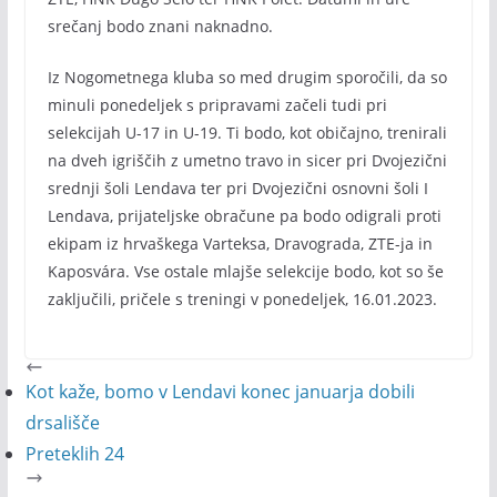
srečanj bodo znani naknadno.
Iz Nogometnega kluba so med drugim sporočili, da so
minuli ponedeljek s pripravami začeli tudi pri
selekcijah U-17 in U-19. Ti bodo, kot običajno, trenirali
na dveh igriščih z umetno travo in sicer pri Dvojezični
srednji šoli Lendava ter pri Dvojezični osnovni šoli I
Lendava, prijateljske obračune pa bodo odigrali proti
ekipam iz hrvaškega Varteksa, Dravograda, ZTE-ja in
Kaposvára. Vse ostale mlajše selekcije bodo, kot so še
zaključili, pričele s treningi v ponedeljek, 16.01.2023.
Kot kaže, bomo v Lendavi konec januarja dobili
drsališče
Preteklih 24