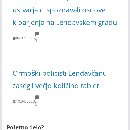
ustvarjalci spoznavali osnove
kiparjenja na Lendavskem gradu
04.07. 2026
1
Ormoški policisti Lendavčanu
zasegli večjo količino tablet
18.04. 2020
0
Poletno delo?