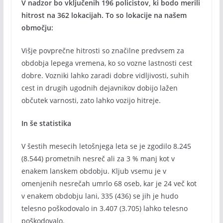
V nadzor bo vključenih 196 policistov, ki bodo merili
hitrost na 362 lokacijah. To so lokacije na našem
območju:
Višje povprečne hitrosti so značilne predvsem za
obdobja lepega vremena, ko so vozne lastnosti cest
dobre. Vozniki lahko zaradi dobre vidljivosti, suhih
cest in drugih ugodnih dejavnikov dobijo lažen
občutek varnosti, zato lahko vozijo hitreje.
In še statistika
V šestih mesecih letošnjega leta se je zgodilo 8.245
(8.544) prometnih nesreč ali za 3 % manj kot v
enakem lanskem obdobju. Kljub vsemu je v
omenjenih nesrečah umrlo 68 oseb, kar je 24 več kot
v enakem obdobju lani, 335 (436) se jih je hudo
telesno poškodovalo in 3.407 (3.705) lahko telesno
poškodovalo.