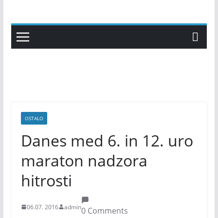
Skip
to
content
OSTALO
Danes med 6. in 12. uro
maraton nadzora
hitrosti
06.07. 2016
admin
0 Comments