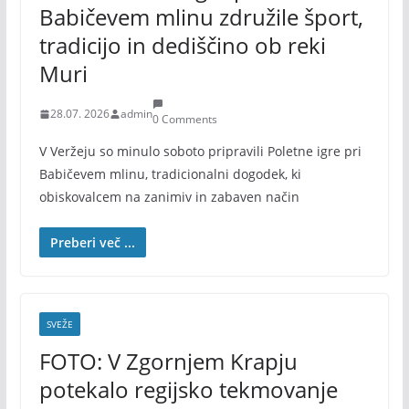
Babičevem mlinu združile šport,
tradicijo in dediščino ob reki
Muri
28.07. 2026
admin
0 Comments
V Veržeju so minulo soboto pripravili Poletne igre pri
Babičevem mlinu, tradicionalni dogodek, ki
obiskovalcem na zanimiv in zabaven način
Preberi več ...
SVEŽE
FOTO: V Zgornjem Krapju
potekalo regijsko tekmovanje