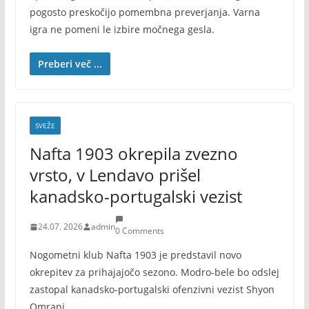
pogosto preskočijo pomembna preverjanja. Varna
igra ne pomeni le izbire močnega gesla.
Preberi več ...
SVEŽE
Nafta 1903 okrepila zvezno
vrsto, v Lendavo prišel
kanadsko-portugalski vezist
24.07. 2026
admin
0 Comments
Nogometni klub Nafta 1903 je predstavil novo
okrepitev za prihajajočo sezono. Modro-bele bo odslej
zastopal kanadsko-portugalski ofenzivni vezist Shyon
Omrani,