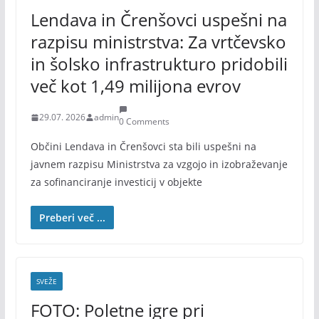
Lendava in Črenšovci uspešni na
razpisu ministrstva: Za vrtčevsko
in šolsko infrastrukturo pridobili
več kot 1,49 milijona evrov
29.07. 2026
admin
0 Comments
Občini Lendava in Črenšovci sta bili uspešni na
javnem razpisu Ministrstva za vzgojo in izobraževanje
za sofinanciranje investicij v objekte
Preberi več ...
SVEŽE
FOTO: Poletne igre pri