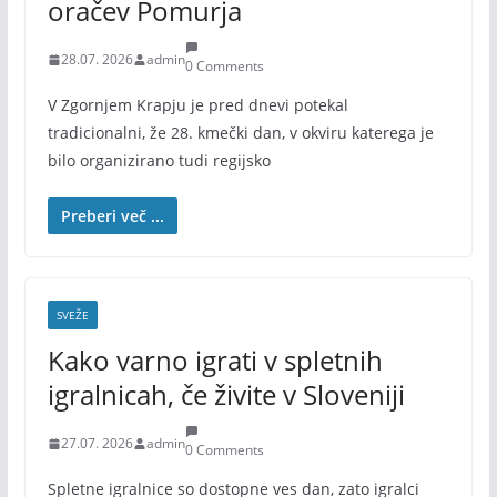
oračev Pomurja
28.07. 2026
admin
0 Comments
V Zgornjem Krapju je pred dnevi potekal
tradicionalni, že 28. kmečki dan, v okviru katerega je
bilo organizirano tudi regijsko
Preberi več ...
SVEŽE
Kako varno igrati v spletnih
igralnicah, če živite v Sloveniji
27.07. 2026
admin
0 Comments
Spletne igralnice so dostopne ves dan, zato igralci