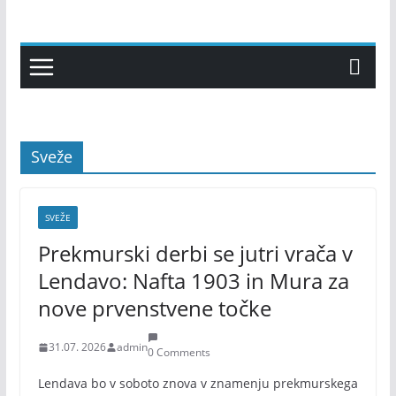
Skip
to
content
Sveže
SVEŽE
Prekmurski derbi se jutri vrača v
Lendavo: Nafta 1903 in Mura za
nove prvenstvene točke
31.07. 2026
admin
0 Comments
Lendava bo v soboto znova v znamenju prekmurskega