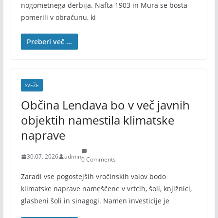
nogometnega derbija. Nafta 1903 in Mura se bosta
pomerili v obračunu, ki
Preberi več ...
SVEŽE
Občina Lendava bo v več javnih
objektih namestila klimatske
naprave
30.07. 2026
admin
0 Comments
Zaradi vse pogostejših vročinskih valov bodo
klimatske naprave nameščene v vrtcih, šoli, knjižnici,
glasbeni šoli in sinagogi. Namen investicije je