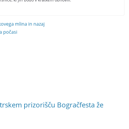
kovega mlina in nazaj
a počasi
rskem prizorišču Bogračfesta že