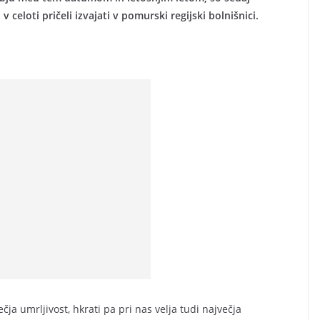
eloti pričeli izvajati v pomurski regijski bolnišnici.
čja umrljivost, hkrati pa pri nas velja tudi največja