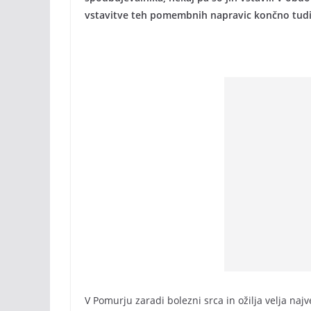
vstavitve teh pomembnih napravic končno tudi v c
V Pomurju zaradi bolezni srca in ožilja velja najve