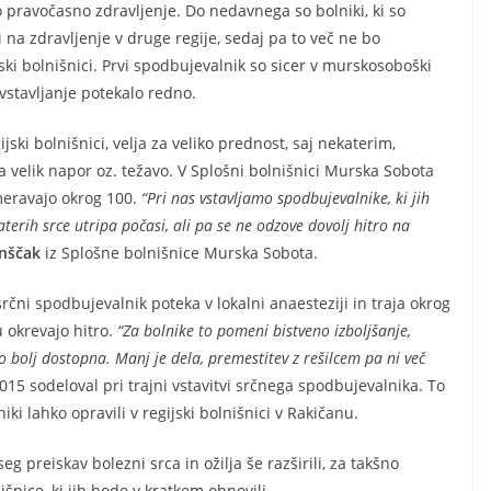
 pravočasno zdravljenje. Do nedavnega so bolniki, ki so
 na zdravljenje v druge regije, sedaj pa to več ne bo
ski bolnišnici. Prvi spodbujevalnik so sicer v murskosoboški
o vstavljanje potekalo redno.
jski bolnišnici, velja za veliko prednost, saj nekaterim,
 velik napor oz. težavo. V Splošni bolnišnici Murska Sobota
ameravajo okrog 100.
“Pri nas vstavljamo spodbujevalnike, ki jih
terih srce utripa počasi, ali pa se ne odzove dovolj hitro na
inščak
iz Splošne bolnišnice Murska Sobota.
rčni spodbujevalnik poteka v lokalni anaesteziji in traja okrog
 okrevajo hitro.
“Za bolnike to pomeni bistveno izboljšanje,
o bolj dostopna. Manj je dela, premestitev z rešilcem pa ni več
a 2015 sodeloval pri trajni vstavitvi srčnega spodbujevalnika. To
ki lahko opravili v regijski bolnišnici v Rakičanu.
 preiskav bolezni srca in ožilja še razširili, za takšno
šnice, ki jih bodo v kratkem obnovili.