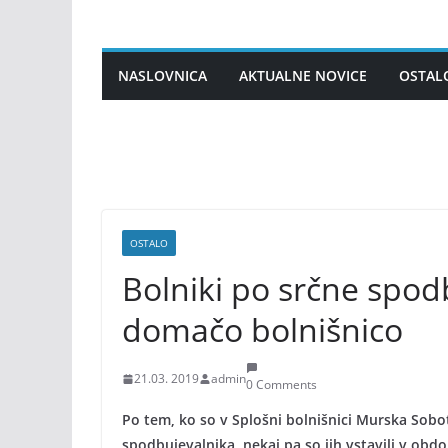
Skip
to
content
NASLOVNICA
AKTUALNE NOVICE
OSTAL
OSTALO
Bolniki po srčne spod
domačo bolnišnico
21.03. 2019
admin
0 Comments
Po tem, ko so v Splošni bolnišnici Murska Sobot
spodbujevalnika, nekaj pa so jih vstavili v ob