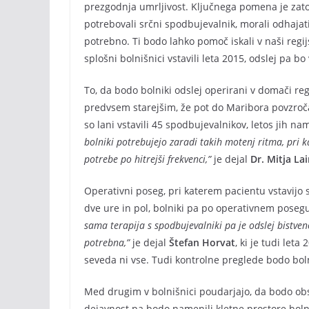
prezgodnja umrljivost. Ključnega pomena je zato
potrebovali srčni spodbujevalnik, morali odhajati
potrebno. Ti bodo lahko pomoč iskali v naši regij
splošni bolnišnici vstavili leta 2015, odslej pa b
To, da bodo bolniki odslej operirani v domači regi
predvsem starejšim, že pot do Maribora povzroča
so lani vstavili 45 spodbujevalnikov, letos jih n
bolniki potrebujejo zaradi takih motenj ritma, pri ka
potrebe po hitrejši frekvenci,”
je dejal
Dr. Mitja La
Operativni poseg, pri katerem pacientu vstavijo s
dve ure in pol, bolniki pa po operativnem posegu
sama terapija s spodbujevalniki pa je odslej bistven
potrebna,”
je dejal
Štefan Horvat
, ki je tudi let
seveda ni vse. Tudi kontrolne preglede bodo bolni
Med drugim v bolnišnici poudarjajo, da bodo obseg
dejavnost pa bodo namenili kletne prostore bolni