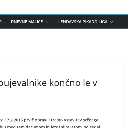
O
DNEVNE MALICE
LENDAVSKA PIKADO LIGA
bujevalnike končno le v
a 17.2.2015 prvič opravili trajno vstavitev srčnega
dobju med tem datumom in letošnjim letom, so sedaj