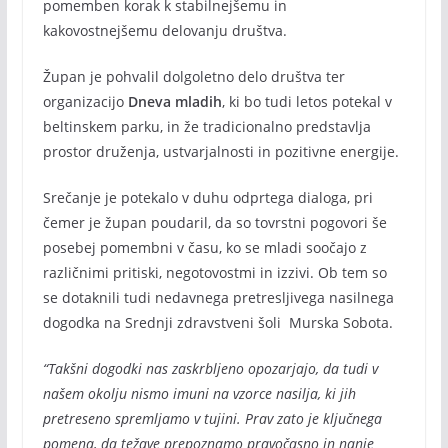
pomemben korak k stabilnejšemu in
kakovostnejšemu delovanju društva.
Župan je pohvalil dolgoletno delo društva ter
organizacijo
Dneva mladih
, ki bo tudi letos potekal v
beltinskem parku, in že tradicionalno predstavlja
prostor druženja, ustvarjalnosti in pozitivne energije.
Srečanje je potekalo v duhu odprtega dialoga, pri
čemer je župan poudaril, da so tovrstni pogovori še
posebej pomembni v času, ko se mladi soočajo z
različnimi pritiski, negotovostmi in izzivi. Ob tem so
se dotaknili tudi nedavnega pretresljivega nasilnega
dogodka na Srednji zdravstveni šoli Murska Sobota.
“Takšni dogodki nas zaskrbljeno opozarjajo, da tudi v
našem okolju nismo imuni na vzorce nasilja, ki jih
pretreseno spremljamo v tujini. Prav zato je ključnega
pomena, da težave prepoznamo pravočasno in nanje