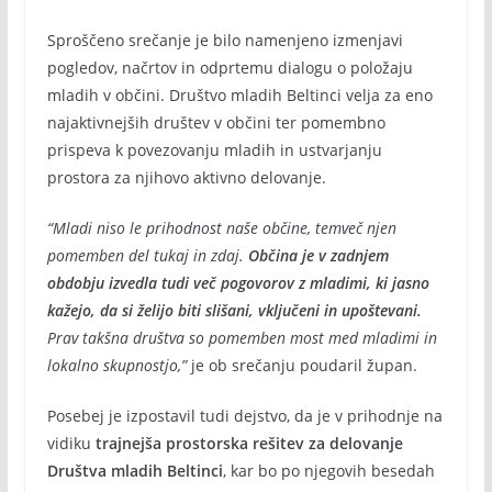
Sproščeno srečanje je bilo namenjeno izmenjavi
pogledov, načrtov in odprtemu dialogu o položaju
mladih v občini. Društvo mladih Beltinci velja za eno
najaktivnejših društev v občini ter pomembno
prispeva k povezovanju mladih in ustvarjanju
prostora za njihovo aktivno delovanje.
“Mladi niso le prihodnost naše občine, temveč njen
pomemben del tukaj in zdaj.
Občina je v zadnjem
obdobju izvedla tudi več pogovorov z mladimi, ki jasno
kažejo, da si želijo biti slišani, vključeni in upoštevani.
Prav takšna društva so pomemben most med mladimi in
lokalno skupnostjo,”
je ob srečanju poudaril župan.
Posebej je izpostavil tudi dejstvo, da je v prihodnje na
vidiku
trajnejša prostorska rešitev za delovanje
Društva mladih Beltinci
, kar bo po njegovih besedah