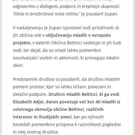
odgovorimo z dialogom, podporo in krepitvijo skupnosti.
Tišina in brezbrižnost nista rešitev,”
je poudaril župan.
V nadaljevanju je župan izpostavil tudi priložnosti, ki
jih občina vidi v
vključevanju mladih v evropske
projekte
, v katerih Občina Beltinci sodeluje in jih tudi
vodi, ter dejal, da so mladi lahko pomembni
soustvarjalci vsebin in aktivnosti, ki presegajo lokalni
okvir.
Predstavniki društva so poudarili, da društvo mladim
pomeni prostor, kjer so lahko slišani, povezani in
deležni podpore.
Društvo mladih Beltinci, ki ga vodi
Elizabeth Adjei, danes povezuje več kot 40 mladih iz
celotnega območja občine Beltinci, različnih
interesov in študijskih smeri
, kar po njihovih
besedah pomembno prispeva k raznolikosti pogledov
in idej znotraj društva.