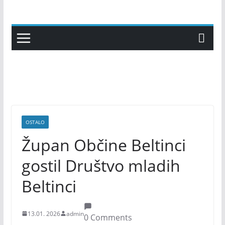
Skip
to
content
OSTALO
Župan Občine Beltinci
gostil Društvo mladih
Beltinci
13.01. 2026
admin
0 Comments