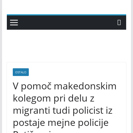
Skip
to
content
OSTALO
V pomoč makedonskim
kolegom pri delu z
migranti tudi policist iz
postaje mejne policije