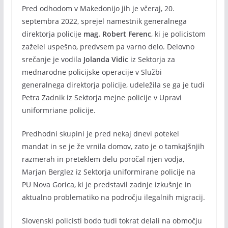
Pred odhodom v Makedonijo jih je včeraj, 20.
septembra 2022, sprejel namestnik generalnega
direktorja policije
mag. Robert Ferenc
, ki je policistom
zaželel uspešno, predvsem pa varno delo. Delovno
srečanje je vodila
Jolanda Vidic
iz Sektorja za
mednarodne policijske operacije v Službi
generalnega direktorja policije, udeležila se ga je tudi
Petra Zadnik iz Sektorja mejne policije v Upravi
uniformriane policije.
Predhodni skupini je pred nekaj dnevi potekel
mandat in se je že vrnila domov, zato je o tamkajšnjih
razmerah in preteklem delu poročal njen vodja,
Marjan Berglez iz Sektorja uniformirane policije na
PU Nova Gorica, ki je predstavil zadnje izkušnje in
aktualno problematiko na področju ilegalnih migracij.
Slovenski policisti bodo tudi tokrat delali na območju