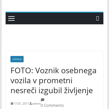
Skip
to
content
OSTALO
FOTO: Voznik osebnega
vozila v prometni
nesreči izgubil življenje
17.05. 2017
admin
0 Comments