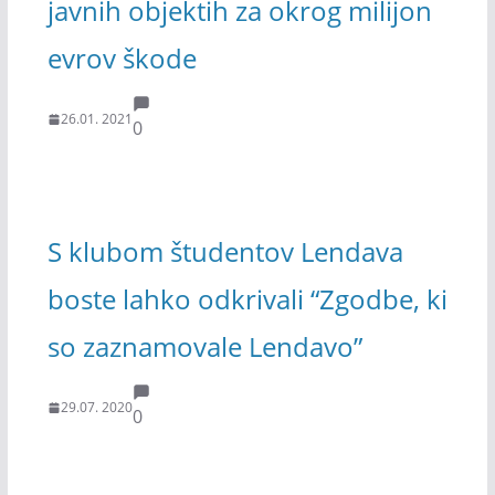
javnih objektih za okrog milijon
evrov škode
26.01. 2021
0
S klubom študentov Lendava
boste lahko odkrivali “Zgodbe, ki
so zaznamovale Lendavo”
29.07. 2020
0