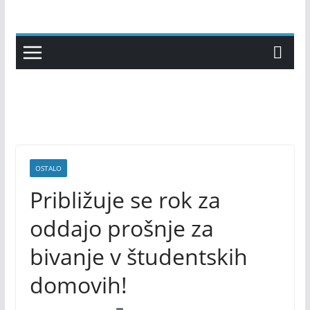
Skip
to
content
OSTALO
Približuje se rok za
oddajo prošnje za
bivanje v študentskih
domovih!