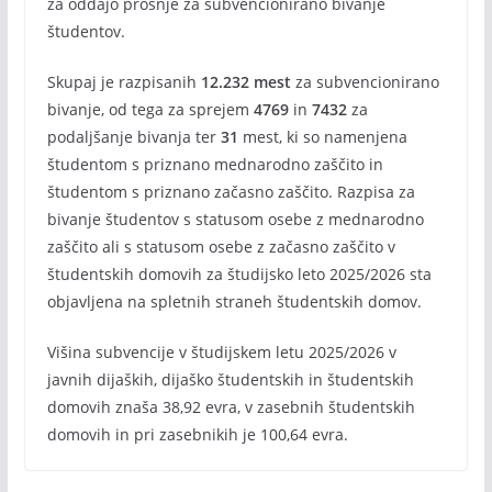
za oddajo prošnje za subvencionirano bivanje
študentov.
Skupaj je razpisanih
12.232 mest
za subvencionirano
bivanje, od tega za sprejem
4769
in
7432
za
podaljšanje bivanja ter
31
mest, ki so namenjena
študentom s priznano mednarodno zaščito in
študentom s priznano začasno zaščito. Razpisa za
bivanje študentov s statusom osebe z mednarodno
zaščito ali s statusom osebe z začasno zaščito v
študentskih domovih za študijsko leto 2025/2026 sta
objavljena na spletnih straneh študentskih domov.
Višina subvencije v študijskem letu 2025/2026 v
javnih dijaških, dijaško študentskih in študentskih
domovih znaša 38,92 evra, v zasebnih študentskih
domovih in pri zasebnikih je 100,64 evra.