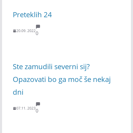
Preteklih 24
20.09. 2022
0
Ste zamudili severni sij?
Opazovati bo ga moč še nekaj
dni
07.11. 2023
0