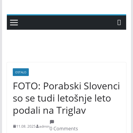
Skip
to
content
OSTALO
FOTO: Porabski Slovenci
so se tudi letošnje leto
podali na Triglav
11.08. 2025
admin
0 Comments