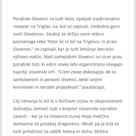
Porabski Slovenci so tudi letos izpeljali tradicionalno
romanje
na Triglav, na, kot so zapisali, simbolno goro
vseh Slovencev. Slednji se držijo vsem dobro
poznanega reka “Kdor še ni bil na Triglavu, ni pravi
Slovenec,” so zapisali, kar je tudi letošnje leto bilo
njihovo vodilo. Med zamejskimi Slovenci so sicer prav
porabski tisti, ki edini vsako leto organizirano osvajajo
najvišji slovenski vrh.
“S tem znova dokazujejo, da so
samozavestni in ponosni Slovenci, zvesti svojim
koreninam in narodni pripadnosti,”
poudarjajo.
Cilj romanja ni bil le v fizičnem izzivu in skupnostnem
doživetju, temveč tudi v krepitvi slovenske narodne
zavesti – kar je za Slovence zunaj meja matične
domovine še posebej dragoceno. Hkrati pa je bila to
tudi priložnost za oddih telesa in duha: bližina