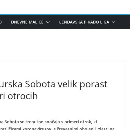
O
DNEVNE MALICE
LENDAVSKA PIKADO LIGA
urska Sobota velik porast
i otrocih
 Sobota se trenutno soočajo s primeri otrok, ki
različicami koronavirusov, s črevesnimi obolenji, zlasti pa