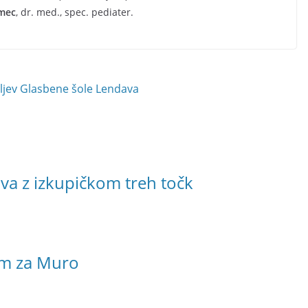
mec
, dr. med., spec. pediater.
ljev Glasbene šole Lendava
va z izkupičkom treh točk
um za Muro