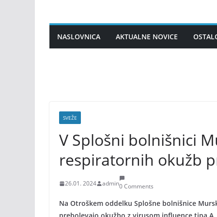
Skip
to
content
NASLOVNICA
AKTUALNE NOVICE
OSTAL
SVEŽE
V Splošni bolnišnici M
respiratornih okužb pr
26.01. 2024
admin
0 Comments
Na Otroškem oddelku Splošne bolnišnice Murska
prebolevajo okužbo z virusom influence tipa A, 