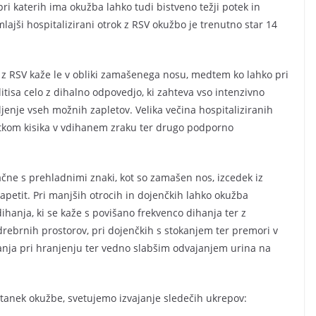
pri katerih ima okužba lahko tudi bistveno težji potek in
mlajši hospitalizirani otrok z RSV okužbo je trenutno star 14
ba z RSV kaže le v obliki zamašenega nosu, medtem ko lahko pri
itisa celo z dihalno odpovedjo, ki zahteva vso intenzivno
ljenje vseh možnih zapletov. Velika večina hospitaliziranih
atkom kisika v vdihanem zraku ter drugo podporno
ačne s prehladnimi znaki, kot so zamašen nos, izcedek iz
apetit. Pri manjših otrocih in dojenčkih lahko okužba
dihanja, ki se kaže s povišano frekvenco dihanja ter z
brnih prostorov, pri dojenčkih s stokanjem ter premori v
anja pri hranjenju ter vedno slabšim odvajanjem urina na
stanek okužbe, svetujemo izvajanje sledečih ukrepov: