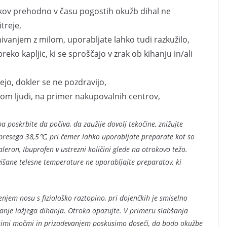
nčkov prehodno v času pogostih okužb dihal ne
treje,
ivanjem z milom, uporabljate lahko tudi razkužilo,
 preko kapljic, ki se sproščajo v zrak ob kihanju in/ali
ejo, dokler se ne pozdravijo,
ilom ljudi, na primer nakupovalnih centrov,
 poskrbite da počiva, da zaužije dovolj tekočine, znižujte
presega 38,5℃, pri čemer lahko uporabljate preparate kot so
aleron, Ibuprofen v ustrezni količini glede na otrokovo težo.
višane telesne temperature ne uporabljajte preparatov, ki
njem nosu s fiziološko raztopino, pri dojenčkih je smiselno
ljanje lažjega dihanja. Otroka opazujte. V primeru slabšanja
pnimi močmi in prizadevanjem poskusimo doseči, da bodo okužbe