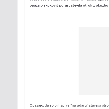
opažajo skokovit porast števila otrok z okužbo 
Opažajo, da so bili sprva “na udaru” starejši otroc