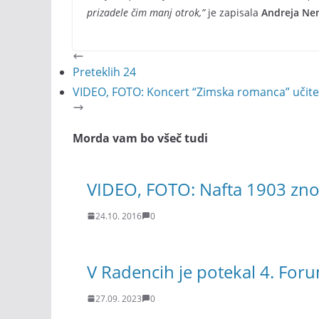
prizadele čim manj otrok,”
je zapisala
Andreja Ne
Preteklih 24
VIDEO, FOTO: Koncert “Zimska romanca” učite
Morda vam bo všeč tudi
VIDEO, FOTO: Nafta 1903 zno
24.10. 2016
0
V Radencih je potekal 4. For
27.09. 2023
0