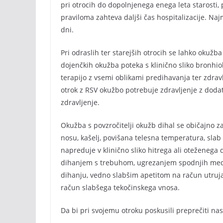
pri otrocih do dopolnjenega enega leta starosti, 
praviloma zahteva daljši čas hospitalizacije. Naj
dni.
Pri odraslih ter starejših otrocih se lahko okuž
dojenčkih okužba poteka s klinično sliko bronhiol
terapijo z vsemi oblikami predihavanja ter zdrav
otrok z RSV okužbo potrebuje zdravljenje z dod
zdravljenje.
Okužba s povzročitelji okužb dihal se običajno z
nosu, kašelj, povišana telesna temperatura, slab 
napreduje v klinično sliko hitrega ali oteženega 
dihanjem s trebuhom, ugrezanjem spodnjih medre
dihanju, vedno slabšim apetitom na račun utruj
račun slabšega tekočinskega vnosa.
Da bi pri svojemu otroku poskusili preprečiti na