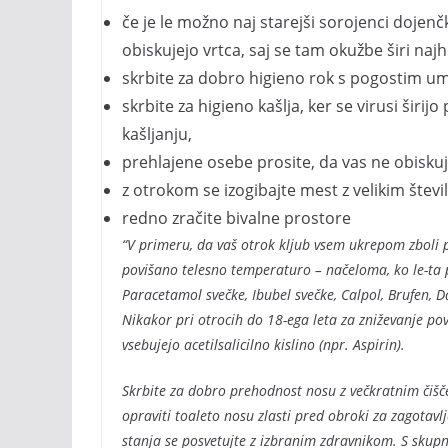
če je le možno naj starejši sorojenci doje
obiskujejo vrtca, saj se tam okužbe širi najhi
skrbite za dobro higieno rok s pogostim um
skrbite za higieno kašlja, ker se virusi širijo
kašljanju,
prehlajene osebe prosite, da vas ne obiskuj
z otrokom se izogibajte mest z velikim štev
redno zračite bivalne prostore
“V primeru, da vaš otrok kljub vsem ukrepom zboli pa
povišano telesno temperaturo – načeloma, ko le-ta 
Paracetamol svečke, Ibubel svečke, Calpol, Brufen, D
Nikakor pri otrocih do 18-ega leta za zniževanje po
vsebujejo acetilsalicilno kislino (npr. Aspirin).
Skrbite za dobro prehodnost nosu z večkratnim čišče
opraviti toaleto nosu zlasti pred obroki za zagotav
stanja se posvetujte z izbranim zdravnikom. S sku