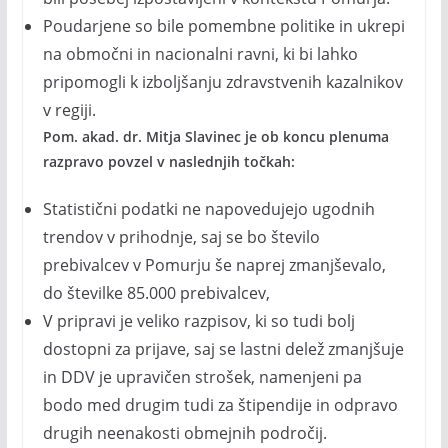
Poudarjene so bile pomembne politike in ukrepi
na območni in nacionalni ravni, ki bi lahko
pripomogli k izboljšanju zdravstvenih kazalnikov
v regiji.
Pom. akad. dr. Mitja Slavinec je ob koncu plenuma
razpravo povzel v naslednjih točkah:
Statistični podatki ne napovedujejo ugodnih
trendov v prihodnje, saj se bo število
prebivalcev v Pomurju še naprej zmanjševalo,
do številke 85.000 prebivalcev,
V pripravi je veliko razpisov, ki so tudi bolj
dostopni za prijave, saj se lastni delež zmanjšuje
in DDV je upravičen strošek, namenjeni pa
bodo med drugim tudi za štipendije in odpravo
drugih neenakosti obmejnih področij.