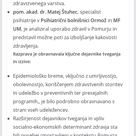
zdravstvenega varstva.
pom. akad. dr. Matej Štuhec
, specialist
psihiatrije v
Psihiatrični bolnišnici Ormož
in
MF
UM
, je analiziral uporabo zdravil v Pomurju in
predstavil možne poti za izboljšanje kakovosti
zdravljenja.
Razprava je obravnavala ključne dejavnike tveganja
in izzive:
Epidemiološko breme, vključno z umrljivostjo,
obolevnostjo, koriščenjem zdravstvenih storitev
in udeležbo v preventivnih ter presejalnih
programih,, je bilo podrobno obravnavano s
strani vseh udeležencev.
Razširjenost dejavnikov tveganja in vpliv
socialno-ekonomskih determinant zdravja sta
bili posebej izpostavljeni v kontekstu Pomurja.