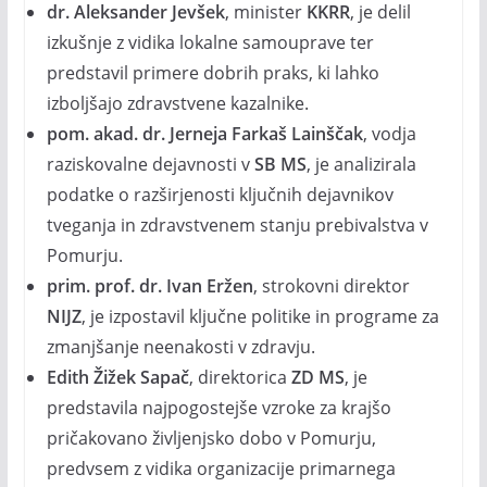
dr. Aleksander Jevšek
, minister
KKRR
, je delil
izkušnje z vidika lokalne samouprave ter
predstavil primere dobrih praks, ki lahko
izboljšajo zdravstvene kazalnike.
pom. akad. dr.
Jerneja Farkaš Lainščak
, vodja
raziskovalne dejavnosti v
SB MS
, je analizirala
podatke o razširjenosti ključnih dejavnikov
tveganja in zdravstvenem stanju prebivalstva v
Pomurju.
prim. prof. dr. Ivan Eržen
, strokovni direktor
NIJZ
, je izpostavil ključne politike in programe za
zmanjšanje neenakosti v zdravju.
Edith Žižek Sapač
, direktorica
ZD MS
, je
predstavila najpogostejše vzroke za krajšo
pričakovano življenjsko dobo v Pomurju,
predvsem z vidika organizacije primarnega