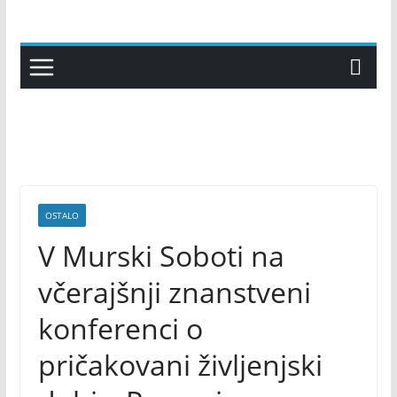
Skip
to
content
OSTALO
V Murski Soboti na
včerajšnji znanstveni
konferenci o
pričakovani življenjski