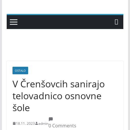
Skip
to
content
OSTALO
V Črenšovcih sanirajo
telovadnico osnovne
šole
18.11. 2023
admin
0 Comments