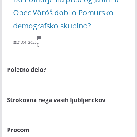
Opec Vöröš dobilo Pomursko
demografsko skupino?
21.04. 2026
0
Poletno delo?
Strokovna nega vaših ljubljenčkov
Procom