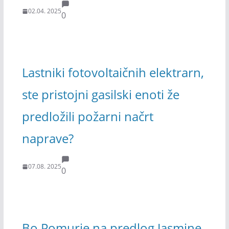
02.04. 2025
0
Lastniki fotovoltaičnih elektrarn,
ste pristojni gasilski enoti že
predložili požarni načrt
naprave?
07.08. 2025
0
Bo Pomurje na predlog Jasmine