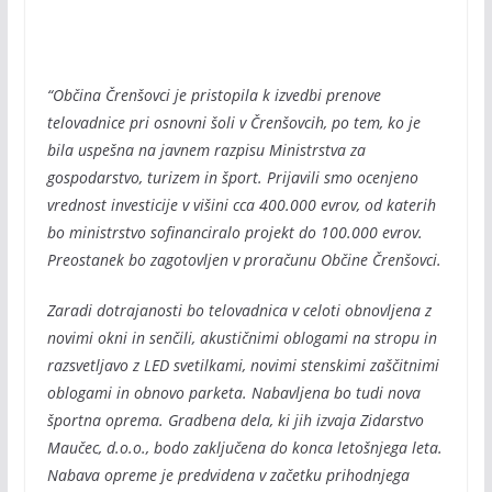
“Občina Črenšovci je pristopila k izvedbi prenove
telovadnice pri osnovni šoli v Črenšovcih, po tem, ko je
bila uspešna na javnem razpisu Ministrstva za
gospodarstvo, turizem in šport. Prijavili smo ocenjeno
vrednost investicije v višini cca 400.000 evrov, od katerih
bo ministrstvo sofinanciralo projekt do 100.000 evrov.
Preostanek bo zagotovljen v proračunu Občine Črenšovci.
Zaradi dotrajanosti bo telovadnica v celoti obnovljena z
novimi okni in senčili, akustičnimi oblogami na stropu in
razsvetljavo z LED svetilkami, novimi stenskimi zaščitnimi
oblogami in obnovo parketa. Nabavljena bo tudi nova
športna oprema. Gradbena dela, ki jih izvaja Zidarstvo
Maučec, d.o.o., bodo zaključena do konca letošnjega leta.
Nabava opreme je predvidena v začetku prihodnjega