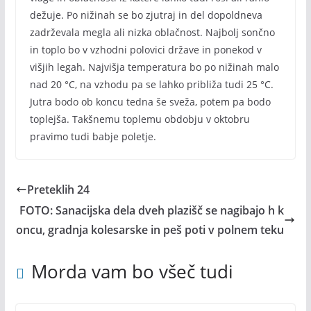
dežuje. Po nižinah se bo zjutraj in del dopoldneva
zadrževala megla ali nizka oblačnost. Najbolj sončno
in toplo bo v vzhodni polovici države in ponekod v
višjih legah. Najvišja temperatura bo po nižinah malo
nad 20 °C, na vzhodu pa se lahko približa tudi 25 °C.
Jutra bodo ob koncu tedna še sveža, potem pa bodo
toplejša. Takšnemu toplemu obdobju v oktobru
pravimo tudi babje poletje.
Preteklih 24
FOTO: Sanacijska dela dveh plazišč se nagibajo h k
oncu, gradnja kolesarske in peš poti v polnem teku
Morda vam bo všeč tudi