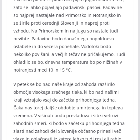
zato se lahko pojavljajo padavinski pasovi. Padavine
so najprej nastajale nad Primorsko in Notranjsko in
se širile proti osrednji Sloveniji in naprej proti
vzhodu. Na Primorskem in na jugu so nastale tudi
nevihte. Padavine bodo današnjega popoldneva
oslabele in do večera ponehale. Vodotoki bodo
nekoliko povišani, a večjih težav ne pričakujemo. Tudi
ohladilo se bo, dnevna temperatura bo po nižinah v
notranjosti med 10 in 15 °C.
V petek se bo nad naše kraje od zahoda razširilo
območje visokega zračnega tlaka, ki bo nad našimi
kraji vztrajalo vsaj do začetka prihodnjega tedna.
Čaka nas torej daljše obdobje umirjenega in toplega
vremena. V višinah bodo prevladovali šibki vetrovi
zahodnih smeri, ki bodo v začetku prihodnjega tedna
zlasti nad zahodi del Slovenije občasno prinesli več
vlage in oblačnosti iz katere lahko tudi rosi ali rahlo