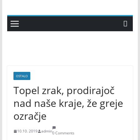
Skip
to
content
OSTALO
Topel zrak, prodirajoč
nad naše kraje, že greje
ozračje
10.10. 2019
admin
0 Comments