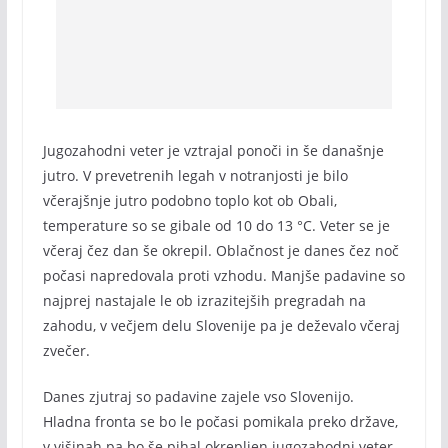
Jugozahodni veter je vztrajal ponoči in še današnje
jutro. V prevetrenih legah v notranjosti je bilo
včerajšnje jutro podobno toplo kot ob Obali,
temperature so se gibale od 10 do 13 °C. Veter se je
včeraj čez dan še okrepil. Oblačnost je danes čez noč
počasi napredovala proti vzhodu. Manjše padavine so
najprej nastajale le ob izrazitejših pregradah na
zahodu, v večjem delu Slovenije pa je deževalo včeraj
zvečer.
Danes zjutraj so padavine zajele vso Slovenijo.
Hladna fronta se bo le počasi pomikala preko države,
v višinah pa bo še pihal okrepljen jugozahodni veter,