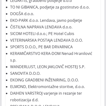
LEGARTIS, gradbeno podjetje d.o.o
TO NI GIBANICA, podjetje za gostinstvo d.o.o.
DOGŠA d.o.o.
EKO-PARK d.o.o. Lendava, javno podjetje
ČISTILNA NAPRAVA LENDAVA d.o.o.
SICOM HOTELI d.o.o.; PE Hotel Cubis
VETERINARSKA POSTAJA LENDAVA D.O.O.
SPORTS D.O.O., PE BAR DRVARNICA
KERAMIČARSTVO KERA-DOM Nenad Hranilović
s.p.
WANDERLUST, LEON JAKLOVIČ HOSTEJ S.P.
SANOVITA D.O.O.
EKOING GRADBENI INŽENIRING, D.O.O.
ELMOND, Elektromontažne storitve, d.o.o.
DAIHEN VARSTROJ varjenje in rezanje ter
robotizacija d.d.