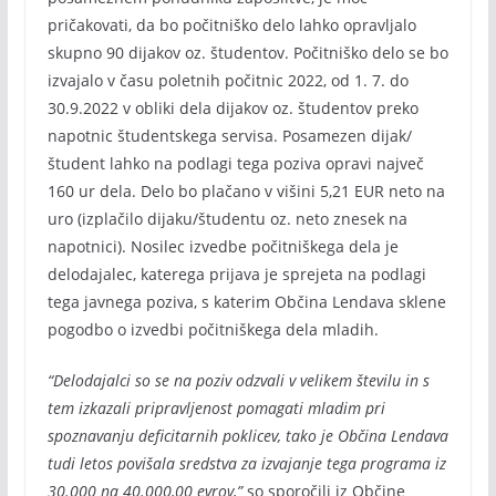
pričakovati, da bo počitniško delo lahko opravljalo
skupno 90 dijakov oz. študentov. Počitniško delo se bo
izvajalo v času poletnih počitnic 2022, od 1. 7. do
30.9.2022 v obliki dela dijakov oz. študentov preko
napotnic študentskega servisa. Posamezen dijak/
študent lahko na podlagi tega poziva opravi največ
160 ur dela. Delo bo plačano v višini 5,21 EUR neto na
uro (izplačilo dijaku/študentu oz. neto znesek na
napotnici). Nosilec izvedbe počitniškega dela je
delodajalec, katerega prijava je sprejeta na podlagi
tega javnega poziva, s katerim Občina Lendava sklene
pogodbo o izvedbi počitniškega dela mladih.
“Delodajalci so se na poziv odzvali v velikem številu in s
tem izkazali pripravljenost pomagati mladim pri
spoznavanju deficitarnih poklicev, tako je Občina Lendava
tudi letos povišala sredstva za izvajanje tega programa iz
30.000 na 40.000,00 evrov,”
so sporočili iz Občine