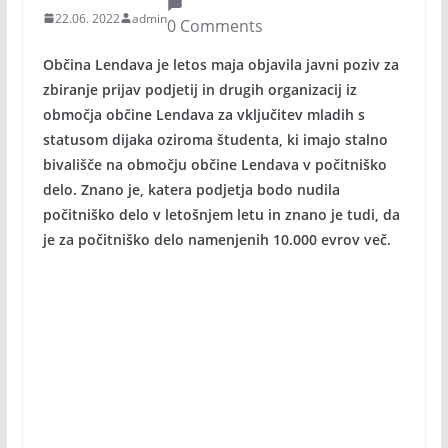
22.06. 2022
admin
0 Comments
Občina Lendava je letos maja objavila javni poziv za
zbiranje prijav podjetij in drugih organizacij iz
območja občine Lendava za vključitev mladih s
statusom dijaka oziroma študenta, ki imajo stalno
bivališče na območju občine Lendava v počitniško
delo. Znano je, katera podjetja bodo nudila
počitniško delo v letošnjem letu in znano je tudi, da
je za počitniško delo namenjenih 10.000 evrov več.