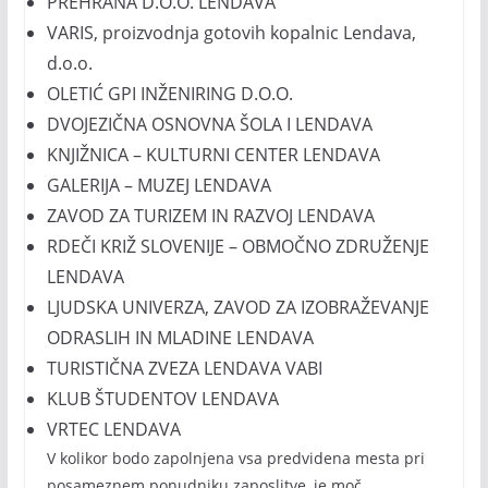
PREHRANA D.O.O. LENDAVA
VARIS, proizvodnja gotovih kopalnic Lendava,
d.o.o.
OLETIĆ GPI INŽENIRING D.O.O.
DVOJEZIČNA OSNOVNA ŠOLA I LENDAVA
KNJIŽNICA – KULTURNI CENTER LENDAVA
GALERIJA – MUZEJ LENDAVA
ZAVOD ZA TURIZEM IN RAZVOJ LENDAVA
RDEČI KRIŽ SLOVENIJE – OBMOČNO ZDRUŽENJE
LENDAVA
LJUDSKA UNIVERZA, ZAVOD ZA IZOBRAŽEVANJE
ODRASLIH IN MLADINE LENDAVA
TURISTIČNA ZVEZA LENDAVA VABI
KLUB ŠTUDENTOV LENDAVA
VRTEC LENDAVA
V kolikor bodo zapolnjena vsa predvidena mesta pri
posameznem ponudniku zaposlitve, je moč