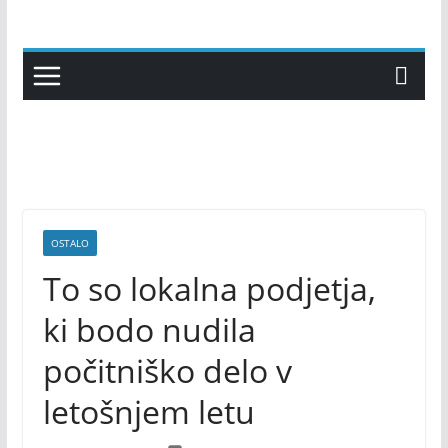
Skip
to
content
OSTALO
To so lokalna podjetja,
ki bodo nudila
počitniško delo v
letošnjem letu