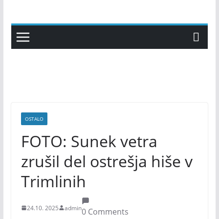
Skip
to
content
OSTALO
FOTO: Sunek vetra
zrušil del ostrešja hiše v
Trimlinih
24.10. 2025
admin
0 Comments