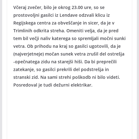
Včeraj zvečer, bilo je okrog 23.00 ure, so se
prostovoljni gasilci iz Lendave odzvali klicu iz
Regijskega centra za obveščanje in sicer, da je v
Trimlinih odkrita streha. Omeniti velja, da je pred
tem bil večji naliv katerega so spremljali močni sunki
vetra. Ob prihodu na kraj so gasilci ugotovili, da je
(najverjetneje) močan sunek vetra zrušil del ostrešja
-opečnatega zidu na starejši hiši. Da bi preprečili
zatekanje, so gasilci prekrili del podstrešja in
stranski zid. Na sami strehi poškodb ni bilo videti.
Posredoval je tudi dežurni elektrikar.