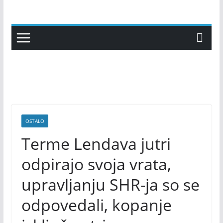
Skip
to
content
OSTALO
Terme Lendava jutri
odpirajo svoja vrata,
upravljanju SHR-ja so se
odpovedali, kopanje