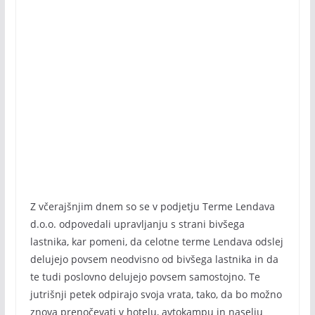
Z včerajšnjim dnem so se v podjetju Terme Lendava
d.o.o. odpovedali upravljanju s strani bivšega
lastnika, kar pomeni, da celotne terme Lendava odslej
delujejo povsem neodvisno od bivšega lastnika in da
te tudi poslovno delujejo povsem samostojno. Te
jutrišnji petek odpirajo svoja vrata, tako, da bo možno
znova prenočevati v hotelu, avtokampu in naselju