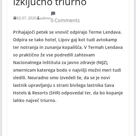
izključno triurno
02.07. 2020
admin
0 Comments
Prihajajoči petek se vnovič odpirajo Terme Lendava.
Odpira se tako hotel, Lipov gaj kot tudi avtokamp
ter notranja in zunanja kopališča. V Termah Lendava
so praktično že vse podredili zahtevam
Nacionalnega inštituta za javno zdravje (NIJZ),
smernicam katerega bodo v najvišji možni meri tudi
sledili. Neuradno smo izvedeli še, da se je novi
lastnik upravljanju s strani bivšega lastnika Sava
Hotels & Resorts (SHR) odpovedal ter, da bo kopanje
lahko največ triurno.