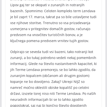
Lipov gaj ter se okopati v zunanjih in notranjih
bazenih. Spomnimo: Celoten kompleks term Lendava
je bil zaprt 17. marca, takrat pa so bile ustavljene tudi
vse njihove storitve. Trenutno so vsa prizadevanja
usmerjena v pritegnitev domačih gostov, računajo
predvsem na vnovčitev turističnih bonov, a je
ključnega pomena predvsem vrnitev tujih gostov.
Odpirajo se seveda tudi vsi bazeni, tako notranji kot
zunanji, a bo tukaj potrebno vedeti nekaj pomembnih
informacij. Glede na število nastanitvenih kapacitet, ki
jih Terme Lendava premorejo, se bo lahko zgodilo, da
zunanjim kopalcem (občanom ali drugim gostom)
kopanje ne bo dovoljeno. Zakaj? Ukrepi NIJZ so
namreč močno oklestili obiske kopališč po celotni
državi, izvzete torej niso niti Terme Lendava. Po naših
neuradnih informacijah bi se to lahko zgodilo
pogostokrat, saj naj bi končno število dovoljenih