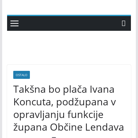
Skip
to
content
OSTALO
Takšna bo plača Ivana
Koncuta, podžupana v
opravljanju funkcije
župana Občine Lendava