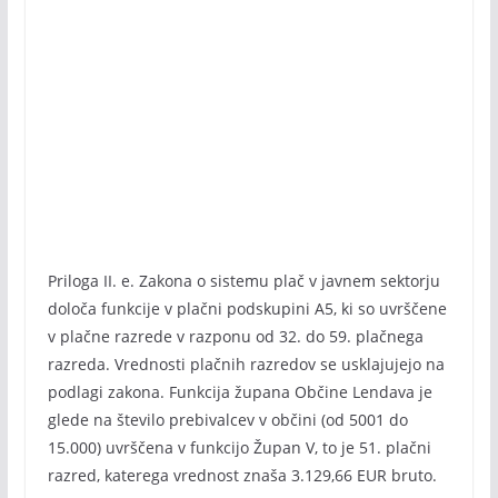
Priloga II. e. Zakona o sistemu plač v javnem sektorju
določa funkcije v plačni podskupini A5, ki so uvrščene
v plačne razrede v razponu od 32. do 59. plačnega
razreda. Vrednosti plačnih razredov se usklajujejo na
podlagi zakona. Funkcija župana Občine Lendava je
glede na število prebivalcev v občini (od 5001 do
15.000) uvrščena v funkcijo Župan V, to je 51. plačni
razred, katerega vrednost znaša 3.129,66 EUR bruto.