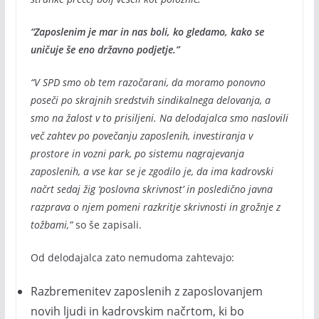
“Zaposlenim je mar in nas boli, ko gledamo, kako se
uničuje še eno državno podjetje.”
“V SPD smo ob tem razočarani, da moramo ponovno
poseči po skrajnih sredstvih sindikalnega delovanja, a
smo na žalost v to prisiljeni. Na delodajalca smo naslovili
več zahtev po povečanju zaposlenih, investiranja v
prostore in vozni park, po sistemu nagrajevanja
zaposlenih, a vse kar se je zgodilo je, da ima kadrovski
načrt sedaj žig ‘poslovna skrivnost’ in posledično javna
razprava o njem pomeni razkritje skrivnosti in grožnje z
tožbami,”
so še zapisali.
Od delodajalca zato nemudoma zahtevajo:
Razbremenitev zaposlenih z zaposlovanjem
novih ljudi in kadrovskim načrtom, ki bo