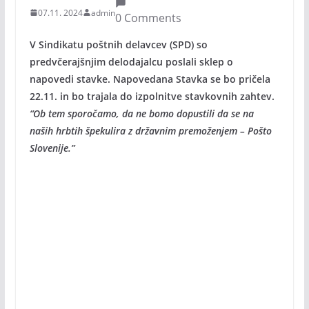
07.11. 2024
admin
0 Comments
V Sindikatu poštnih delavcev (SPD) so
predvčerajšnjim delodajalcu poslali sklep o
napovedi stavke. Napovedana Stavka se bo pričela
22.11. in bo trajala do izpolnitve stavkovnih zahtev.
“Ob tem sporočamo, da ne bomo dopustili da se na
naših hrbtih špekulira z državnim premoženjem – Pošto
Slovenije.”