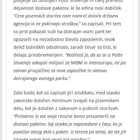
podjetje ob obstoječi Pošti Slovenije in nanj prenesti
dejavnost dostave paketov, ki še edina nosi dobiček.
“Cene pisemskih storitev nam namreč določa državna
agencija in ne pokrivajo stroškov,”
so zapisali. Pri tem
so prst pokazali tudi na dotrajan vozni park ter
opozorili na nezadostno število zaposlenih, visok
delež bolniških odsotnosti, zaradi česar so tisti, ki
delajo, preobremenjeni.
“Realnost je, da so se iz Pošte
Slovenije odvajali milijoni za NKBM in Intereuropo, mi pa
zaman prosjačimo za nove zaposlitve in obnovo
dotrajanega voznega parka.”
Zato bodo, kot so zapisali pri sindikatu, med stavko
zakonsko določen minimum izvajali na pisemskem
delu, kot je določen z zakonom o poštnih storitvah.
“Primarno in vse svoje resurse bomo preusmerili na
dostavo paketov. Saj stavka je napovedana v času, ko je
povečan obseg dela s paketi. Iz terena pa vemo, da ste jih
stranke precej bolj veseli kot položnic.”