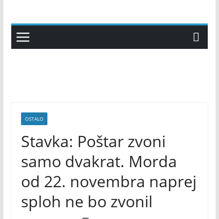
Skip
to
content
OSTALO
Stavka: Poštar zvoni
samo dvakrat. Morda
od 22. novembra naprej
sploh ne bo zvonil