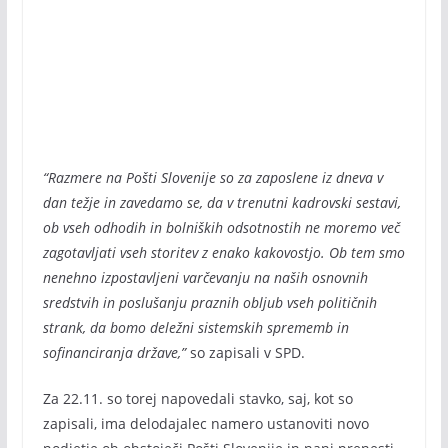
“Razmere na Pošti Slovenije so za zaposlene iz dneva v
dan težje in zavedamo se, da v trenutni kadrovski sestavi,
ob vseh odhodih in bolniških odsotnostih ne moremo več
zagotavljati vseh storitev z enako kakovostjo. Ob tem smo
nenehno izpostavljeni varčevanju na naših osnovnih
sredstvih in poslušanju praznih obljub vseh političnih
strank, da bomo deležni sistemskih sprememb in
sofinanciranja države,”
so zapisali v SPD.
Za 22.11. so torej napovedali stavko, saj, kot so
zapisali, ima delodajalec namero ustanoviti novo