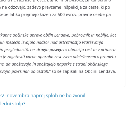
 se ne odzovejo, zadevo prevzame inšpekcija za ceste, ki po
osebe lahko prejmejo kazen za 500 evrov, pravne osebe pa
skupne občinske uprave občin Lendava, Dobrovnik in Kobilje, kot
njih mesecih izvajalo nadzor nad ustreznostjo vzdrževanja
 in preglednosti), ter drugih posegov v območju cest in v primeru
a je zagotoviti varno uporabo cest vsem udeležencem v prometu.
, da upoštevajo in spoštujejo napotke s strani občinskega
svojih površinah ob cestah,”
so še zapisali na Občini Lendava.
22. novembra naprej sploh ne bo zvonil
ledni stolp?