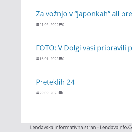
Za vožnjo v “japonkah” ali br
21.05. 2022
0
FOTO: V Dolgi vasi pripravili 
16.01. 2023
0
Preteklih 24
29.09. 2020
0
Lendavska informativna stran - Lendavainfo.Co