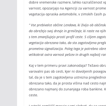
dobre vremenske razmere, lahko razraščenost vp
varnost, opozarjajo na Agenciji za varnost prome
vegetacija opraska avtomobile, v zimskih časih p
” Vse prebivalce občine Lendava, ki živijo ob občinsk
da obrežejo svoj drevje in grmičevje, ki raste na nji
s tem zmanjšujejo prosti profil ceste. S ciljem zago
vegetacija obrezana tako, da sta zagotovljena pregle
prometna signalizacija. Poleg tega je potrebno obrez
velikokrat ovira varnost pešcev in drugih najbolj ra
Kaj v tem primeru pravi zakonodaja? Težavo obra
varovalni pas ob cesti, kjer ni dovoljenih posegov
tal, da je s tem zagotovljena ustrezna pregledno
obrezana tako, da je prosta višina nad cesto najm
obrezano najmanj do zunanjega roba bankine. Kj
ceste.
Lastniki zemljišč morajo sami skrbeti, da se vege