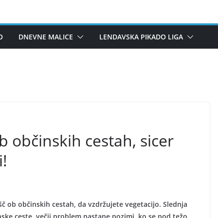
O
DNEVNE MALICE
LENDAVSKA PIKADO LIGA
b občinskih cestah, sicer
!
č ob občinskih cestah, da vzdržujete vegetacijo. Slednja
ske ceste, večji problem nastane pozimi, ko se pod težo