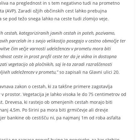
liva na preglednost in s tem negativno tudi na prometno
ta (AVP). Zaradi ožjih občinskih cest lahko prebujna
a se pod težo snega lahko na ceste tudi zlomijo veje.
ih cestah, kategoriziranih javnih cestah in poteh, pozivamo,
hovih parcelah in s svojo velikostjo posegajo v cestno območje ter
tovitve čim večje varnosti udeležencev v prometu mora biti
dnost ceste in prost profil ceste ter da je vidna in dostopna
ati vegetacijo ob pločnikih, saj le-ta zaradi razraščenosti
nljivih udeležencev v prometu,”
so zapisali na Glavni ulici 20.
vnava zakon o cestah, ki za takšne primere zagotavlja
 v prostor. Vegetacija je lahko visoka le do 75 centimetrov od
st. Drevesa, ki rastejo ob omenjenih cestah morajo biti
anj 4,5m. Po širini pa mora biti grmičevje ali drevje
er bankine ob cestišču ni, pa najmanj 1m od roba asfalta
tacija ne razrase preveč bujno in previsoko, za kar skrbijo