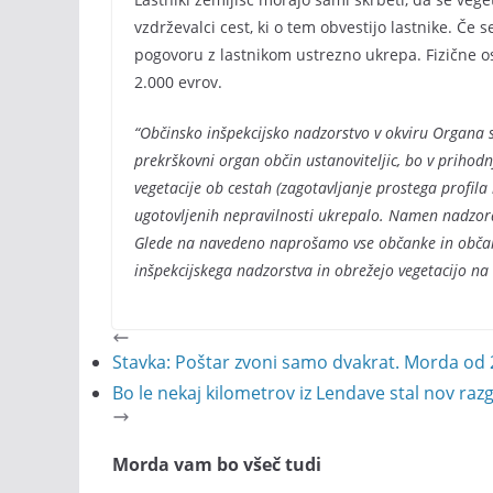
vzdrževalci cest, ki o tem obvestijo lastnike. Če
pogovoru z lastnikom ustrezno ukrepa. Fizične 
2.000 evrov.
“Občinsko inšpekcijsko nadzorstvo v okviru Organa 
prekrškovni organ občin ustanoviteljic, bo v prihod
vegetacije ob cestah (zagotavljanje prostega profila
ugotovljenih nepravilnosti ukrepalo. Namen nadzor
Glede na navedeno naprošamo vse občanke in občane
inšpekcijskega nadzorstva in obrežejo vegetacijo na 
Stavka: Poštar zvoni samo dvakrat. Morda od 
Bo le nekaj kilometrov iz Lendave stal nov razg
Morda vam bo všeč tudi