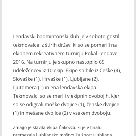
Lendavski badmintonski klub je v soboto gostil
tekmovalce iz štirih držav, ki so se pomerili na
ekipnem rekreativnem turnirju Pokal Lendave
2016. Na turnirju je skupno nastopilo 65
udeležencev iz 10 ekip. Ekipe so bile iz Češke (4),
Slovaške (1), Hrvaške (1), Ljubljane (2),
Ljutomera (1) in ena lendavska ekipa.
Tekmovalci so se merili v ekipnih dvobojih, kjer
so se odigrali moške dvojice (1), ženske dvojice
(1) in mešane dvojice (2) v vsakem dvoboju.
Zmago je slavila ekipa Čakovca, ki je v finalu
premagala ljubljansko moštvo Za šport Ljubljana,