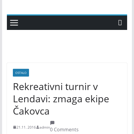
Skip
to
content
OSTALO
Rekreativni turnir v
Lendavi: zmaga ekipe
Čakovca
21.11. 2016
admin
0 Comments