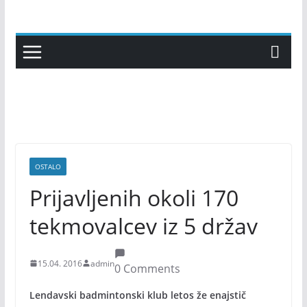
Skip
to
content
OSTALO
Prijavljenih okoli 170
tekmovalcev iz 5 držav
15.04. 2016
admin
0 Comments
Lendavski badmintonski klub letos že enajstič