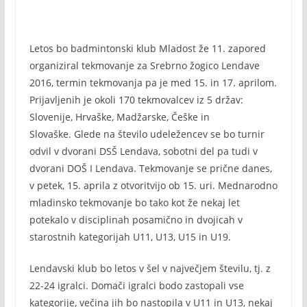
Letos bo badmintonski klub Mladost že 11. zapored
organiziral tekmovanje za Srebrno žogico Lendave
2016, termin tekmovanja pa je med 15. in 17. aprilom.
Prijavljenih je okoli 170 tekmovalcev iz 5 držav:
Slovenije, Hrvaške, Madžarske, Češke in
Slovaške. Glede na število udeležencev se bo turnir
odvil v dvorani DSŠ Lendava, sobotni del pa tudi v
dvorani DOŠ I Lendava. Tekmovanje se prične danes,
v petek, 15. aprila z otvoritvijo ob 15. uri. Mednarodno
mladinsko tekmovanje bo tako kot že nekaj let
potekalo v disciplinah posamično in dvojicah v
starostnih kategorijah U11, U13, U15 in U19.
Lendavski klub bo letos v šel v največjem številu, tj. z
22-24 igralci. Domači igralci bodo zastopali vse
kategorije, večina jih bo nastopila v U11 in U13, nekaj