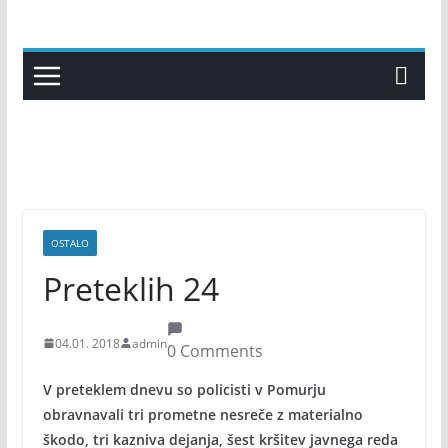
Skip
to
content
OSTALO
Preteklih 24
04.01. 2018
admin
0 Comments
V preteklem dnevu so policisti v Pomurju
obravnavali tri prometne nesreče z materialno
škodo, tri kazniva dejanja, šest kršitev javnega reda