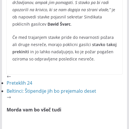
državljanov, ampak jim pomagati. S stavko pa bi radi
opozorili na krivico, ki se nam dogaja na strani vlade,”
je
ob napovedi stavke pojasnil sekretar Sindikata
poklicnih gasilcev
David Švarc
.
Če med trajanjem stavke pride do nevarnosti požara
ali druge nesreče, morajo poklicni gasilci
stavko takoj
prekiniti
in jo lahko nadaljujejo, ko je požar pogašen
oziroma so odpravljene posledice nesreče.
Preteklih 24
Beltinci: Štipendije jih bo prejemalo deset
Morda vam bo všeč tudi