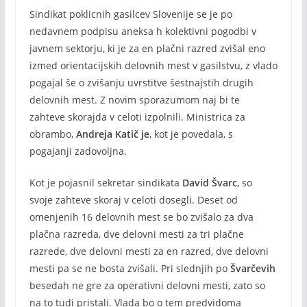
Sindikat poklicnih gasilcev Slovenije se je po
nedavnem podpisu aneksa h kolektivni pogodbi v
javnem sektorju, ki je za en plačni razred zvišal eno
izmed orientacijskih delovnih mest v gasilstvu, z vlado
pogajal še o zvišanju uvrstitve šestnajstih drugih
delovnih mest. Z novim sporazumom naj bi te
zahteve skorajda v celoti izpolnili. Ministrica za
obrambo,
Andreja Katič je
, kot je povedala, s
pogajanji zadovoljna.
Kot je pojasnil sekretar sindikata
David Švarc
, so
svoje zahteve skoraj v celoti dosegli. Deset od
omenjenih 16 delovnih mest se bo zvišalo za dva
plačna razreda, dve delovni mesti za tri plačne
razrede, dve delovni mesti za en razred, dve delovni
mesti pa se ne bosta zvišali. Pri slednjih po
Švarčevih
besedah ne gre za operativni delovni mesti, zato so
na to tudi pristali. Vlada bo o tem predvidoma