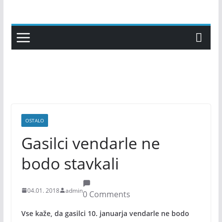
Skip
to
content
OSTALO
Gasilci vendarle ne
bodo stavkali
04.01. 2018
admin
0 Comments
Vse kaže, da gasilci 10. januarja vendarle ne bodo