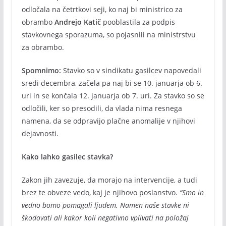
odločala na četrtkovi seji, ko naj bi ministrico za
obrambo
Andrejo Katič
pooblastila za podpis
stavkovnega sporazuma, so pojasnili na ministrstvu
za obrambo.
Spomnimo:
Stavko so v sindikatu gasilcev napovedali
sredi decembra, začela pa naj bi se 10. januarja ob 6.
uri in se končala 12. januarja ob 7. uri. Za stavko so se
odločili, ker so presodili, da vlada nima resnega
namena, da se odpravijo plačne anomalije v njihovi
dejavnosti.
Kako lahko gasilec stavka?
Zakon jih zavezuje, da morajo na intervencije, a tudi
brez te obveze vedo, kaj je njihovo poslanstvo.
“Smo in
vedno bomo pomagali ljudem. Namen naše stavke ni
škodovati ali kakor koli negativno vplivati na položaj