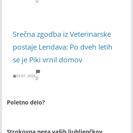
0
Srečna zgodba iz Veterinarske
postaje Lendava: Po dveh letih
se je Piki vrnil domov
03.01. 2026
0
Poletno delo?
Strokovna nega vaših ljubljenčkov