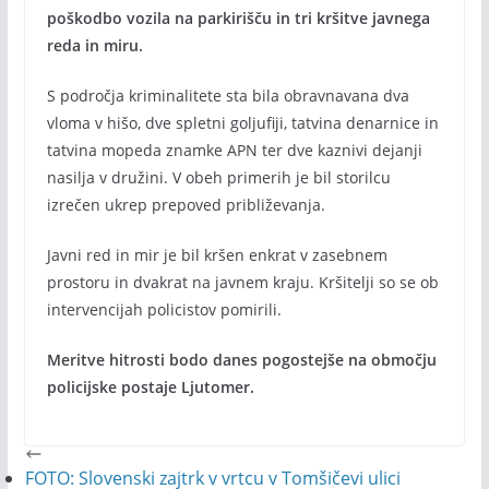
poškodbo vozila na parkirišču in tri kršitve javnega
reda in miru.
S področja kriminalitete sta bila obravnavana dva
vloma v hišo, dve spletni goljufiji, tatvina denarnice in
tatvina mopeda znamke APN ter dve kaznivi dejanji
nasilja v družini. V obeh primerih je bil storilcu
izrečen ukrep prepoved približevanja.
Javni red in mir je bil kršen enkrat v zasebnem
prostoru in dvakrat na javnem kraju. Kršitelji so se ob
intervencijah policistov pomirili.
Meritve hitrosti bodo danes pogostejše na območju
policijske postaje Ljutomer.
FOTO: Slovenski zajtrk v vrtcu v Tomšičevi ulici