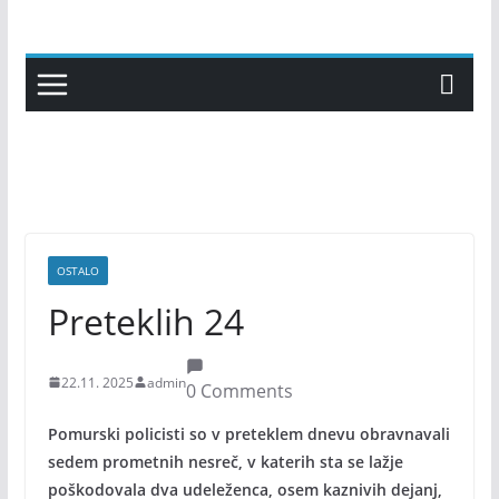
Skip
to
content
OSTALO
Preteklih 24
22.11. 2025
admin
0 Comments
Pomurski policisti so v preteklem dnevu obravnavali
sedem prometnih nesreč, v katerih sta se lažje
poškodovala dva udeleženca, osem kaznivih dejanj,