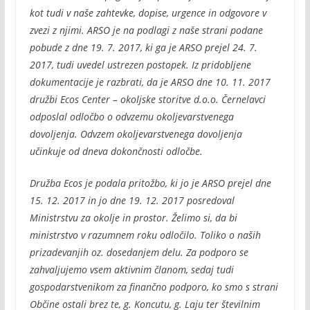
kot tudi v naše zahtevke, dopise, urgence in odgovore v
zvezi z njimi. ARSO je na podlagi z naše strani podane
pobude z dne 19. 7. 2017, ki ga je ARSO prejel 24. 7.
2017, tudi uvedel ustrezen postopek. Iz pridobljene
dokumentacije je razbrati, da je ARSO dne 10. 11. 2017
družbi Ecos Center – okoljske storitve d.o.o. Černelavci
odposlal odločbo o odvzemu okoljevarstvenega
dovoljenja. Odvzem okoljevarstvenega dovoljenja
učinkuje od dneva dokončnosti odločbe.
Družba Ecos je podala pritožbo, ki jo je ARSO prejel dne
15. 12. 2017 in jo dne 19. 12. 2017 posredoval
Ministrstvu za okolje in prostor. Želimo si, da bi
ministrstvo v razumnem roku odločilo. Toliko o naših
prizadevanjih oz. dosedanjem delu. Za podporo se
zahvaljujemo vsem aktivnim članom, sedaj tudi
gospodarstvenikom za finančno podporo, ko smo s strani
Občine ostali brez te, g. Koncutu, g. Laju ter številnim