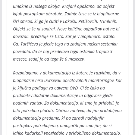
umakne iz našega okolja. Krajani opažamo, da objekt
kljub postopkom obratuje. Zadnje čase se iz bioplinarne
širi smrad, ki ga je čutiti v Lakošu, Petišovcih, Trimlinih.
Objekt se še ni saniral. Nove količine odpadkov naj ne bi
dovažali, predeluje se tisto, kar je v bioplinarni ostalo.
Ga. Turšičeva je glede tega na zadnjem našem sestanku
povedala, da bi naj predelava tega ostanka trajala 3
mesece, sedaj je od tega že 6 mesecev.
Razpolagamo z dokumentacijo iz katere je razvidno, da v
bioplinarni niso izvrševali obratovalnih monitoringov, kar
je ključna podlaga za odvzem OVD. CI še čaka na
pridobitev dodatne dokumentacije in odgovore glede
podanih zahtev. Za dokumentacijo, ki smo jo pridobil, je
bilo potrebno plačati. Občina zahteva, da jim pridobljeno
dokumentacijo predamo, ki pa zaradi nadaljnjih
postopkov potrebujemo, omogočili pa smo jim, da si
lahko kadarkoli vpogledajo v pridobljeno dokumentacijo,