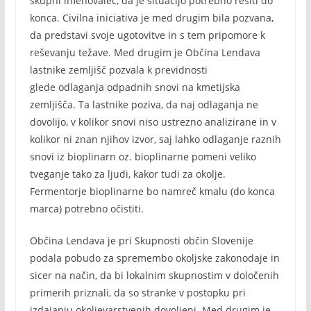
skupni imenovalec, da je situacijo potrebno rešiti do
konca. Civilna iniciativa je med drugim bila pozvana,
da predstavi svoje ugotovitve in s tem pripomore k
reševanju težave. Med drugim je Občina Lendava
lastnike zemljišč pozvala k previdnosti
glede odlaganja odpadnih snovi na kmetijska
zemljišča. Ta lastnike poziva, da naj odlaganja ne
dovolijo, v kolikor snovi niso ustrezno analizirane in v
kolikor ni znan njihov izvor, saj lahko odlaganje raznih
snovi iz bioplinarn oz. bioplinarne pomeni veliko
tveganje tako za ljudi, kakor tudi za okolje.
Fermentorje bioplinarne bo namreč kmalu (do konca
marca) potrebno očistiti.
Občina Lendava je pri Skupnosti občin Slovenije
podala pobudo za spremembo okoljske zakonodaje in
sicer na način, da bi lokalnim skupnostim v določenih
primerih priznali, da so stranke v postopku pri
izdajanju okoljevarstvenih dovoljenj. Med drugim je