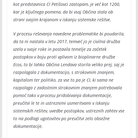
kot predstavnica CI Petišovci zastopam, je več kot 1200,
kar je ključnega pomena, da bi vsaj Občina stala ob
strani svojim krajanom v iskanju sistemske rešitve.
V procesu reševanja navedene problematike bi poudarila,
da ta ni nastala v letu 2017, temveč jo je civilna družba
vzela v svoje roke in postavila temelje za začetek
postopkov v boju proti vplivom iz bioplinarne družbe
Ecos, to bi lahko Občina Lendava storila veliko prej, saj je
razpolagala z dokumentacijo, s strokovnim znanjem,
kapitalom ter politiko, za vse to pa je CI, ki sama ne
razpolaga z zadostnim strokovnim znanjem potrebovala
pomoč tako v procesu pridobivanja dokumentacije,
preučitvi le te in ustreznimi usmeritvami v iskanju
sistemskih rešitev, uvedbe postopkov, ustreznih zahtev vse
to na podlagi ugotovitev po preučitvi zelo obsežne
dokumentacije.