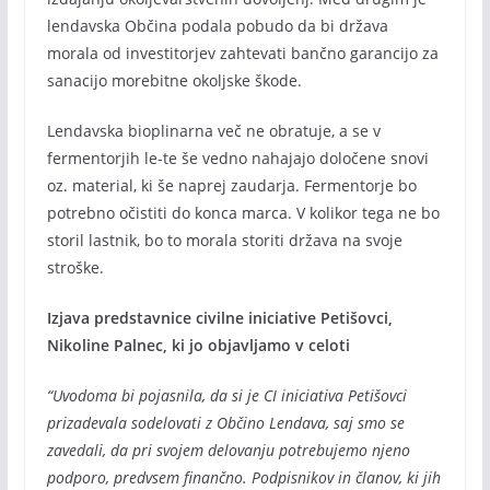
lendavska Občina podala pobudo da bi država
morala od investitorjev zahtevati bančno garancijo za
sanacijo morebitne okoljske škode.
Lendavska bioplinarna več ne obratuje, a se v
fermentorjih le-te še vedno nahajajo določene snovi
oz. material, ki še naprej zaudarja. Fermentorje bo
potrebno očistiti do konca marca. V kolikor tega ne bo
storil lastnik, bo to morala storiti država na svoje
stroške.
Izjava predstavnice civilne iniciative Petišovci,
Nikoline Palnec, ki jo objavljamo v celoti
“Uvodoma bi pojasnila, da si je CI iniciativa Petišovci
prizadevala sodelovati z Občino Lendava, saj smo se
zavedali, da pri svojem delovanju potrebujemo njeno
podporo, predvsem finančno. Podpisnikov in članov, ki jih