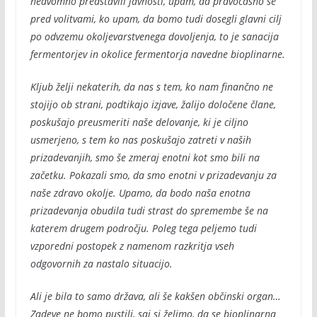
nedvomno predstavili javnosti, upam, da pravočasno še
pred volitvami, ko upam, da bomo tudi dosegli glavni cilj
po odvzemu okoljevarstvenega dovoljenja, to je sanacija
fermentorjev in okolice fermentorja navedne bioplinarne.
Kljub želji nekaterih, da nas s tem, ko nam finančno ne
stojijo ob strani, podtikajo izjave, žalijo določene člane,
poskušajo preusmeriti naše delovanje, ki je ciljno
usmerjeno, s tem ko nas poskušajo zatreti v naših
prizadevanjih, smo še zmeraj enotni kot smo bili na
začetku. Pokazali smo, da smo enotni v prizadevanju za
naše zdravo okolje. Upamo, da bodo naša enotna
prizadevanja obudila tudi strast do spremembe še na
katerem drugem področju. Poleg tega peljemo tudi
vzporedni postopek z namenom razkritja vseh
odgovornih za nastalo situacijo.
Ali je bila to samo država, ali še kakšen občinski organ…
Zadeve ne bomo pustili, saj si želimo, da se bioplinarna