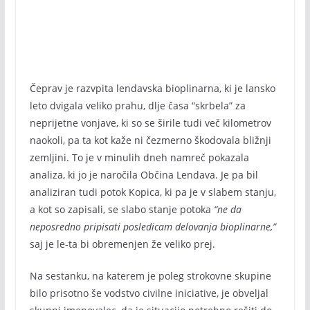
Čeprav je razvpita lendavska bioplinarna, ki je lansko
leto dvigala veliko prahu, dlje časa “skrbela” za
neprijetne vonjave, ki so se širile tudi več kilometrov
naokoli, pa ta kot kaže ni čezmerno škodovala bližnji
zemljini. To je v minulih dneh namreč pokazala
analiza, ki jo je naročila Občina Lendava. Je pa bil
analiziran tudi potok Kopica, ki pa je v slabem stanju,
a kot so zapisali, se slabo stanje potoka
“ne da
neposredno pripisati posledicam delovanja bioplinarne,”
saj je le-ta bi obremenjen že veliko prej.
Na sestanku, na katerem je poleg strokovne skupine
bilo prisotno še vodstvo civilne iniciative, je obveljal