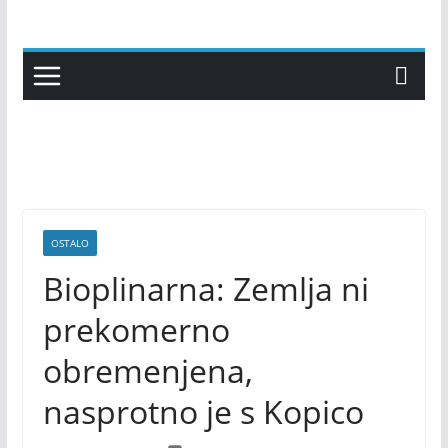
Skip
to
content
OSTALO
Bioplinarna: Zemlja ni
prekomerno
obremenjena,
nasprotno je s Kopico