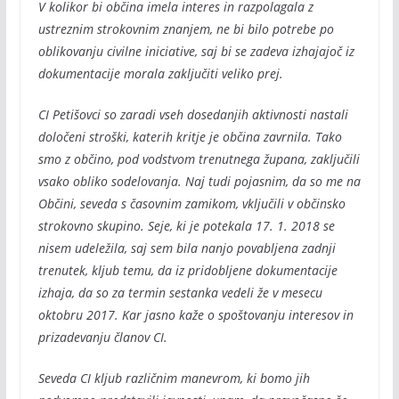
V kolikor bi občina imela interes in razpolagala z
ustreznim strokovnim znanjem, ne bi bilo potrebe po
oblikovanju civilne iniciative, saj bi se zadeva izhajajoč iz
dokumentacije morala zaključiti veliko prej.
CI Petišovci so zaradi vseh dosedanjih aktivnosti nastali
določeni stroški, katerih kritje je občina zavrnila. Tako
smo z občino, pod vodstvom trenutnega župana, zaključili
vsako obliko sodelovanja. Naj tudi pojasnim, da so me na
Občini, seveda s časovnim zamikom, vključili v občinsko
strokovno skupino. Seje, ki je potekala 17. 1. 2018 se
nisem udeležila, saj sem bila nanjo povabljena zadnji
trenutek, kljub temu, da iz pridobljene dokumentacije
izhaja, da so za termin sestanka vedeli že v mesecu
oktobru 2017. Kar jasno kaže o spoštovanju interesov in
prizadevanju članov CI.
Seveda CI kljub različnim manevrom, ki bomo jih