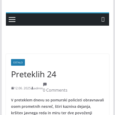
Skip
to
content
OSTALO
Preteklih 24
12.06. 2025
admin
0 Comments
V preteklem dnevu so pomurski policisti obravnavali
osem prometnih nesreč, štiri kazniva dejanja,
kršitev javnega reda in miru ter dve povoženji