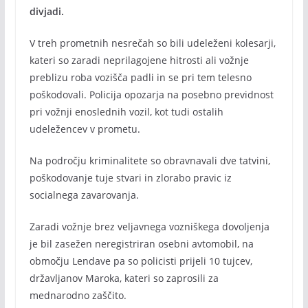
divjadi.
V treh prometnih nesrečah so bili udeleženi kolesarji,
kateri so zaradi neprilagojene hitrosti ali vožnje
preblizu roba vozišča padli in se pri tem telesno
poškodovali. Policija opozarja na posebno previdnost
pri vožnji enoslednih vozil, kot tudi ostalih
udeležencev v prometu.
Na področju kriminalitete so obravnavali dve tatvini,
poškodovanje tuje stvari in zlorabo pravic iz
socialnega zavarovanja.
Zaradi vožnje brez veljavnega vozniškega dovoljenja
je bil zasežen neregistriran osebni avtomobil, na
območju Lendave pa so policisti prijeli 10 tujcev,
državljanov Maroka, kateri so zaprosili za
mednarodno zaščito.