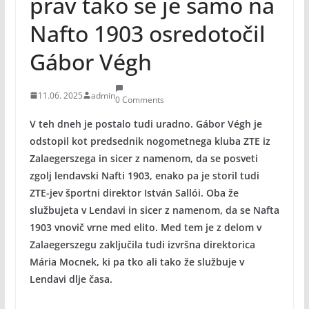
prav tako se je samo na
Nafto 1903 osredotočil
Gábor Végh
11.06. 2025
admin
0 Comments
V teh dneh je postalo tudi uradno. Gábor Végh je
odstopil kot predsednik nogometnega kluba ZTE iz
Zalaegerszega in sicer z namenom, da se posveti
zgolj lendavski Nafti 1903, enako pa je storil tudi
ZTE-jev športni direktor István Sallói. Oba že
službujeta v Lendavi in sicer z namenom, da se Nafta
1903 vnovič vrne med elito. Med tem je z delom v
Zalaegerszegu zaključila tudi izvršna direktorica
Mária Mocnek, ki pa tko ali tako že službuje v
Lendavi dlje časa.