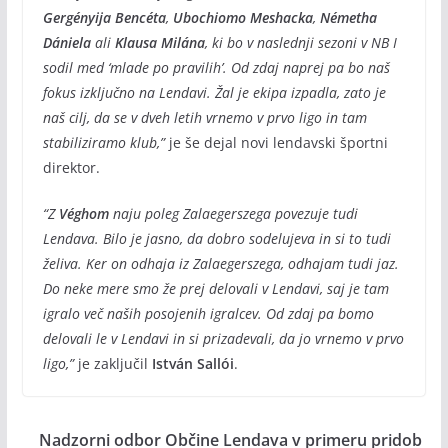
Gergényija Bencéta
,
Ubochiomo Meshacka
,
Németha
Dániela
ali
Klausa Milána
, ki bo v naslednji sezoni v NB I
sodil med ‘mlade po pravilih’. Od zdaj naprej pa bo naš
fokus izključno na Lendavi. Žal je ekipa izpadla, zato je
naš cilj, da se v dveh letih vrnemo v prvo ligo in tam
stabiliziramo klub,”
je še dejal novi lendavski športni
direktor.
“Z
Véghom
naju poleg Zalaegerszega povezuje tudi
Lendava. Bilo je jasno, da dobro sodelujeva in si to tudi
želiva. Ker on odhaja iz Zalaegerszega, odhajam tudi jaz.
Do neke mere smo že prej delovali v Lendavi, saj je tam
igralo več naših posojenih igralcev. Od zdaj pa bomo
delovali le v Lendavi in si prizadevali, da jo vrnemo v prvo
ligo,”
je zaključil
István Sallói
.
Nadzorni odbor Občine Lendava v primeru pridob