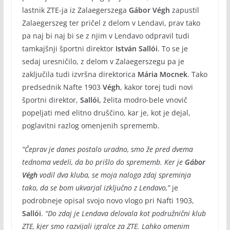
lastnik ZTE-ja iz Zalaegerszega
Gábor
Végh
zapustil
Zalaegerszeg ter pričel z delom v Lendavi, prav tako
pa naj bi naj bi se z njim v Lendavo odpravil tudi
tamkajšnji športni direktor
István Sallói
. To se je
sedaj uresničilo, z delom v Zalaegerszegu pa je
zaključila tudi izvršna direktorica
Mária Mocnek
. Tako
predsednik Nafte 1903
Végh
, kakor torej tudi novi
športni direktor,
Sallói,
želita modro-bele vnovič
popeljati med elitno druščino, kar je, kot je dejal,
poglavitni razlog omenjenih sprememb.
“Čeprav je danes postalo uradno, smo že pred dvema
tednoma vedeli, da bo prišlo do sprememb. Ker je
Gábor
Végh
vodil dva kluba, se moja naloga zdaj spreminja
tako, da se bom ukvarjal izključno z Lendavo,”
je
podrobneje opisal svojo novo vlogo pri Nafti 1903,
Sallói
.
“Do zdaj je Lendava delovala kot podružnični klub
ZTE, kjer smo razvijali igralce za ZTE. Lahko omenim