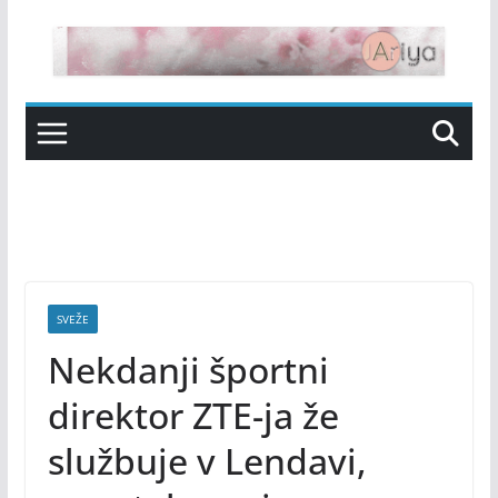
Skip
to
content
SVEŽE
Nekdanji športni
direktor ZTE-ja že
službuje v Lendavi,