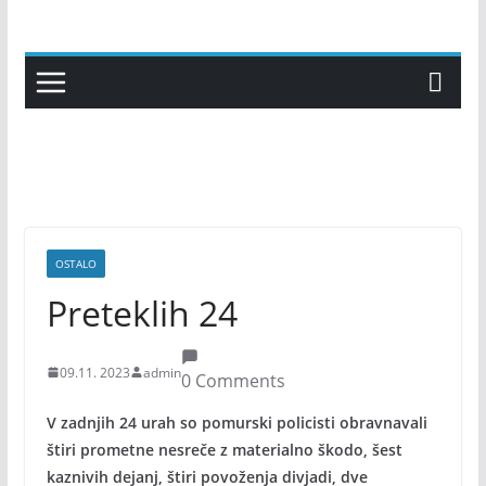
Skip
to
content
OSTALO
Preteklih 24
09.11. 2023
admin
0 Comments
V zadnjih 24 urah so pomurski policisti obravnavali
štiri prometne nesreče z materialno škodo, šest
kaznivih dejanj, štiri povoženja divjadi, dve