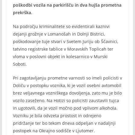
poškodbi vozila na parkirišču in dva hujša prometna
prekrška.
Na področju kriminalitete so evidentirali kaznivi
dejanji grožnje v Lomanošah in Dolnji Bistrici,
poškodovanje tuje stvari v Svetem Juriju ob Ščavnici,
tatvino registrske tablice v Moravskih Toplicah ter
vloma v poslovni objekt in kolesarnico v Murski
Soboti.
Pri zagotavljanju prometne varnosti so imeli policisti v
Doliču v postopku voznika, ki je vozil osebni avtomobil
brez veljavnega vozniškega dovoljenja, zato mu je bilo
vozilo zaseženo. Na Hotizi so policisti zaustavili tujca
in ugotovili, da je vozil močno pod vplivom alkohola.
Vozniku je bila odvzeta prostost in odrejeno
pridržanje ter bo tekom dneva odpeljan v nadaljnji
postopek na Okrajno sodišče v Ljutomer.