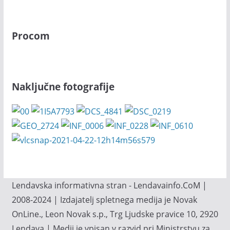
Procom
Naključne fotografije
Lendavska informativna stran - Lendavainfo.CoM |
2008-2024 | Izdajatelj spletnega medija je Novak
OnLine., Leon Novak s.p., Trg Ljudske pravice 10, 2920
Lendava | Medij je vpisan v razvid pri Ministrstvu za