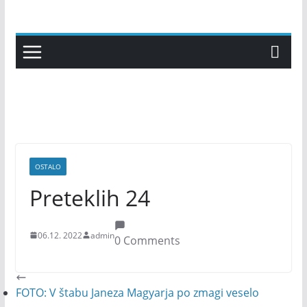
Skip
to
content
OSTALO
Preteklih 24
06.12. 2022
admin
0 Comments
FOTO: V štabu Janeza Magyarja po zmagi veselo