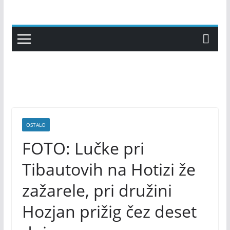
Skip
to
content
OSTALO
FOTO: Lučke pri
Tibautovih na Hotizi že
zažarele, pri družini
Hozjan prižig čez deset