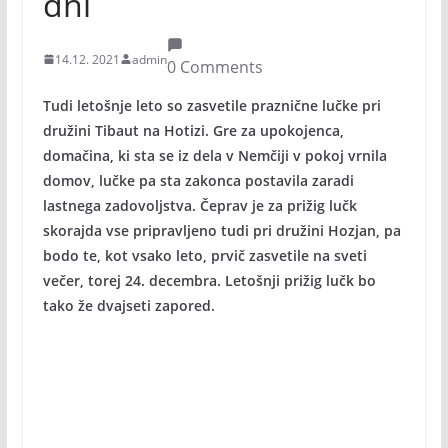
dni
14.12. 2021
admin
0 Comments
Tudi letošnje leto so zasvetile praznične lučke pri
družini Tibaut na Hotizi. Gre za upokojenca,
domačina, ki sta se iz dela v Nemčiji v pokoj vrnila
domov, lučke pa sta zakonca postavila zaradi
lastnega zadovoljstva. Čeprav je za prižig lučk
skorajda vse pripravljeno tudi pri družini Hozjan, pa
bodo te, kot vsako leto, prvič zasvetile na sveti
večer, torej 24. decembra. Letošnji prižig lučk bo
tako že dvajseti zapored.