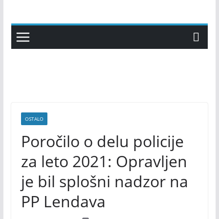
Skip
to
content
OSTALO
Poročilo o delu policije
za leto 2021: Opravljen
je bil splošni nadzor na
PP Lendava