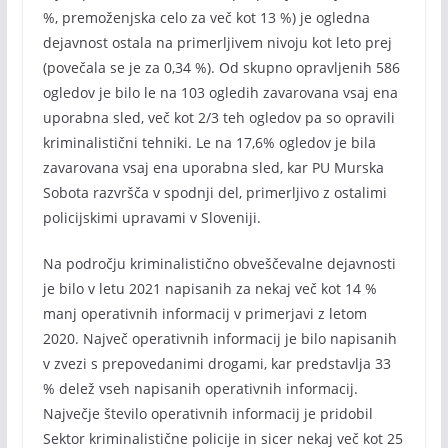
%, premoženjska celo za več kot 13 %) je ogledna
dejavnost ostala na primerljivem nivoju kot leto prej
(povečala se je za 0,34 %). Od skupno opravljenih 586
ogledov je bilo le na 103 ogledih zavarovana vsaj ena
uporabna sled, več kot 2/3 teh ogledov pa so opravili
kriminalistični tehniki. Le na 17,6% ogledov je bila
zavarovana vsaj ena uporabna sled, kar PU Murska
Sobota razvršča v spodnji del, primerljivo z ostalimi
policijskimi upravami v Sloveniji.
Na področju kriminalistično obveščevalne dejavnosti
je bilo v letu 2021 napisanih za nekaj več kot 14 %
manj operativnih informacij v primerjavi z letom
2020. Največ operativnih informacij je bilo napisanih
v zvezi s prepovedanimi drogami, kar predstavlja 33
% delež vseh napisanih operativnih informacij.
Največje število operativnih informacij je pridobil
Sektor kriminalistične policije in sicer nekaj več kot 25