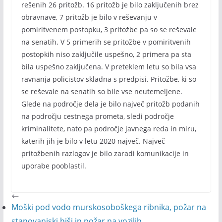
rešenih 26 pritožb. 16 pritožb je bilo zaključenih brez
obravnave, 7 pritožb je bilo v reševanju v
pomiritvenem postopku, 3 pritožbe pa so se reševale
na senatih. V 5 primerih se pritožbe v pomiritvenih
postopkih niso zaključile uspešno, 2 primera pa sta
bila uspešno zaključena. V preteklem letu so bila vsa
ravnanja policistov skladna s predpisi. Pritožbe, ki so
se reševale na senatih so bile vse neutemeljene.
Glede na področje dela je bilo največ pritožb podanih
na področju cestnega prometa, sledi področje
kriminalitete, nato pa področje javnega reda in miru,
katerih jih je bilo v letu 2020 največ. Največ
pritožbenih razlogov je bilo zaradi komunikacije in
uporabe pooblastil.
Moški pod vodo murskosoboškega ribnika, požar na
stanovanjski hiši in požar na vozilih