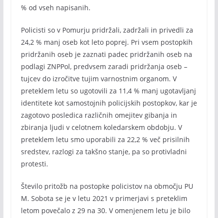
% od vseh napisanih.
Policisti so v Pomurju pridržali, zadržali in privedli za
24,2 % manj oseb kot leto poprej. Pri vsem postopkih
pridržanih oseb je zaznati padec pridržanih oseb na
podlagi ZNPPol, predvsem zaradi pridržanja oseb –
tujcev do izročitve tujim varnostnim organom. V
preteklem letu so ugotovili za 11,4 % manj ugotavljanj
identitete kot samostojnih policijskih postopkov, kar je
zagotovo posledica različnih omejitev gibanja in
zbiranja ljudi v celotnem koledarskem obdobju. V
preteklem letu smo uporabili za 22,2 % več prisilnih
sredstev, razlogi za takšno stanje, pa so protivladni
protesti.
Število pritožb na postopke policistov na območju PU
M. Sobota se je v letu 2021 v primerjavi s preteklim
letom povečalo z 29 na 30. V omenjenem letu je bilo