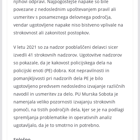
njihovi odpravi. Najpogostejše napake so bile
povezane z nedoslednim upoštevanjem pravil ali
usmeritev s posameznega delovnega področja,
vendar ugotovljene napake niso bistveno vplivale na
strokovnost ali zakonitost postopkov.
V letu 2021 so za nadzor pooblaščeni delavci sicer
izvedli 41 strokovnih nadzorov. Ugotovitve nadzorov
so pokazale, da je kakovost policijskega dela na
policijski enoti (PE) dobra. Kot nepravilnosti in
pomanjkljivosti pri nadzorih dela PE je bilo
ugotovljeno predvsem nedosledno izvajanje različnih
navodil in usmeritev za delo. PU Murska Sobota je
namenjala veliko pozornosti izvajanju strokovnih
pomoči, na tistih področjih dela, kjer se je na podlagi
spremljanja problematike in operativnih analiz
ugotavljalo, da je to smotrno in potrebno.
Splošno