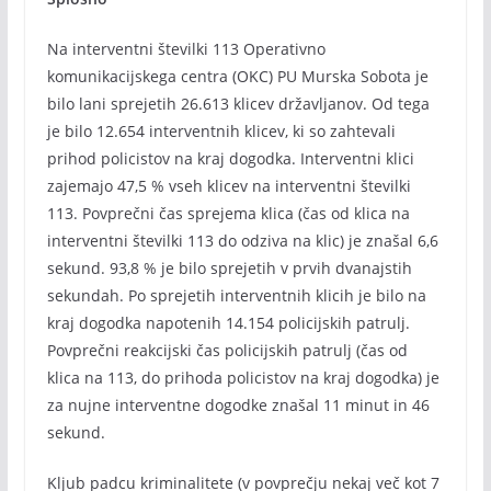
Na interventni številki 113 Operativno
komunikacijskega centra (OKC) PU Murska Sobota je
bilo lani sprejetih 26.613 klicev državljanov. Od tega
je bilo 12.654 interventnih klicev, ki so zahtevali
prihod policistov na kraj dogodka. Interventni klici
zajemajo 47,5 % vseh klicev na interventni številki
113. Povprečni čas sprejema klica (čas od klica na
interventni številki 113 do odziva na klic) je znašal 6,6
sekund. 93,8 % je bilo sprejetih v prvih dvanajstih
sekundah. Po sprejetih interventnih klicih je bilo na
kraj dogodka napotenih 14.154 policijskih patrulj.
Povprečni reakcijski čas policijskih patrulj (čas od
klica na 113, do prihoda policistov na kraj dogodka) je
za nujne interventne dogodke znašal 11 minut in 46
sekund.
Kljub padcu kriminalitete (v povprečju nekaj več kot 7