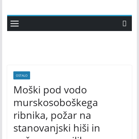
Skip
to
content
OSTALO
Moški pod vodo
murskosoboškega
ribnika, požar na
stanovanjski hiši in