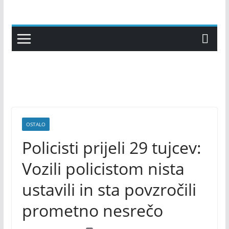
Skip
to
content
OSTALO
Policisti prijeli 29 tujcev:
Vozili policistom nista
ustavili in sta povzročili
prometno nesrečo