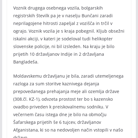
Voznik drugega osebnega vozila, bolgarskih
registrskih številk pa je v naselju Bunčani zaradi
neprilagojene hitrosti zapeljal z vozišča in trčil v
ograjo. Voznik vozila je s kraja pobegnil. Kljub obsežni
iskalni akciji, v kateri je sodeloval tudi helikopter
slovenske policije, ni bil izsleden. Na kraju je bilo
prijetih 10 državljanov Indije in 2 državljana
Bangladeša.
Moldavskemu državljanu je bila, zaradi utemeljenega
razloga za sum storitve kaznivega dejanja
prepovedanega prehajanja meje ali ozemlja države
(308.čl. KZ-1), odvzeta prostost ter bo s kazensko
ovadbo priveden k preiskovalnemu sodniku. V
večernem času istega dne je bilo na območju
Šafarskega prijetih še 6 tujcev, državljanov
Afganistana, ki so na nedovoljen način vstopili v našo
državo.