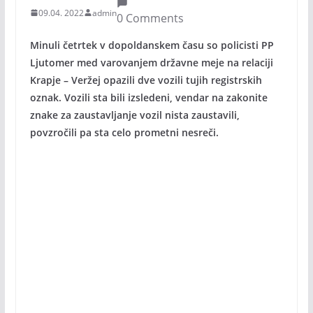
09.04. 2022
admin
0 Comments
Minuli četrtek v dopoldanskem času so policisti PP
Ljutomer med varovanjem državne meje na relaciji
Krapje – Veržej opazili dve vozili tujih registrskih
oznak. Vozili sta bili izsledeni, vendar na zakonite
znake za zaustavljanje vozil nista zaustavili,
povzročili pa sta celo prometni nesreči.