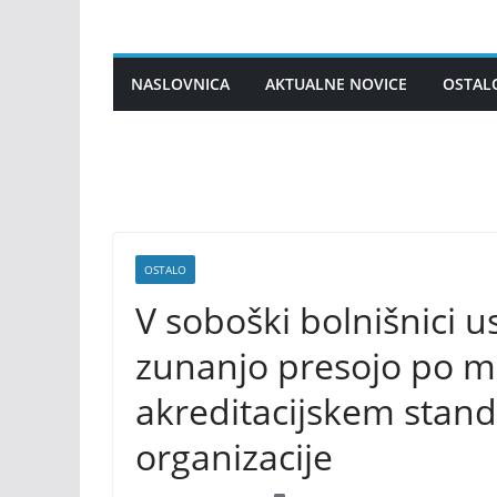
Skip
to
content
NASLOVNICA
AKTUALNE NOVICE
OSTAL
OSTALO
V soboški bolnišnici u
zunanjo presojo po
akreditacijskem stan
organizacije