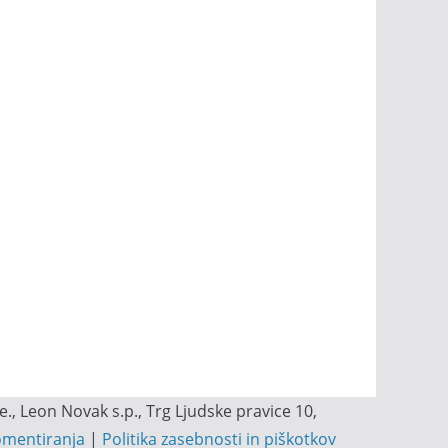
, Leon Novak s.p., Trg Ljudske pravice 10,
omentiranja
|
Politika zasebnosti in piškotkov