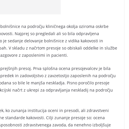
e bolnišnice na področju kliničnega okolja oziroma oskrbe
ovosti. Najprej so pregledali ali so bila odpravljena
je sedanje delovanje bolnišnice z vidika kakovosti in
žbah. V skladu z načrtom presoje so obiskali oddelke in službe
 razgovore z zaposlenimi in pacienti.
z prejšnjih presoj. Prva splošna ocena presojevalcev je bila
apredek in zadovoljstvo z zavzetostjo zaposlenih na področju
 podana so bile le manjša neskladja. Pisno poročilo presoje
cijski načrt z ukrepi za odpravljanja neskladij na področju
 ko zunanja institucija oceni in presodi, ali zdravstveni
ne standarde kakovosti. Cilji zunanje presoje so: ocena
 sposobnosti zdravstvenega zavoda, da nenehno izboljšuje