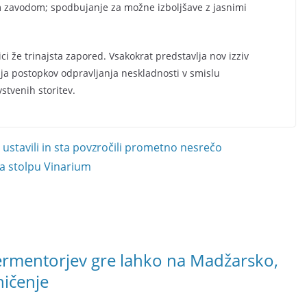
m zavodom; spodbujanje za možne izboljšave z jasnimi
ci že trinajsta zapored. Vsakokrat predstavlja nov izziv
nja postopkov odpravljanja neskladnosti v smislu
vstvenih storitev.
sta ustavili in sta povzročili prometno nesrečo
na stolpu Vinarium
fermentorjev gre lahko na Madžarsko,
ničenje