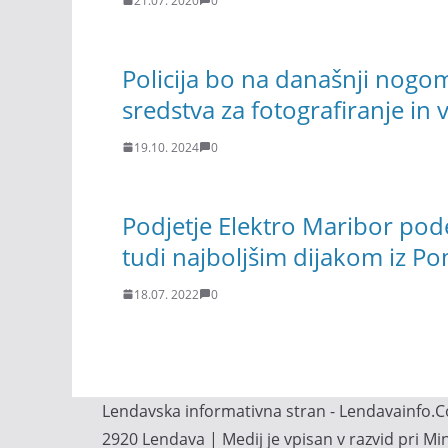
21.07. 2020
0
Policija bo na današnji nogo
sredstva za fotografiranje in
19.10. 2024
0
Podjetje Elektro Maribor pod
tudi najboljšim dijakom iz P
18.07. 2022
0
Lendavska informativna stran - Lendavainfo.Co
2920 Lendava | Medij je vpisan v razvid pri M