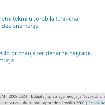
metni tekmi uporabila tehnična
 video snemanje
elilo priznanja ter denarne nagrade
omurja
M | 2008-2024 | Izdajatelj spletnega medija je Novak OnLine.
inistrstvu za kulturo pod zaporedno številko 2200 |
Pravila k