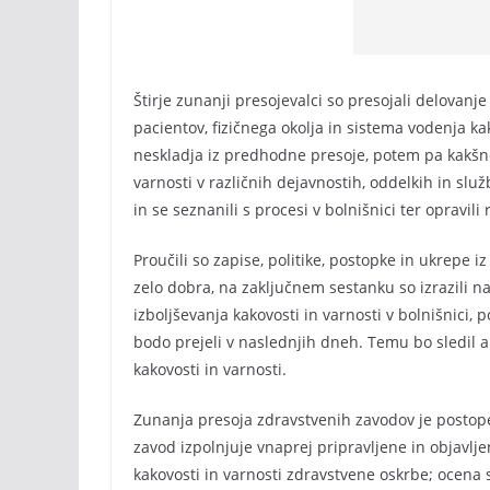
Štirje zunanji presojevalci so presojali delovanj
pacientov, fizičnega okolja in sistema vodenja kak
neskladja iz predhodne presoje, potem pa kakšno 
varnosti v različnih dejavnostih, oddelkih in slu
in se seznanili s procesi v bolnišnici ter opravili
Proučili so zapise, politike, postopke in ukrepe i
zelo dobra, na zaključnem sestanku so izrazili n
izboljševanja kakovosti in varnosti v bolnišnici,
bodo prejeli v naslednjih dneh. Temu bo sledil ak
kakovosti in varnosti.
Zunanja presoja zdravstvenih zavodov je postopek,
zavod izpolnjuje vnaprej pripravljene in objavlje
kakovosti in varnosti zdravstvene oskrbe; ocena