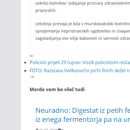
oskrbo bolnikov; izdajanje priznanj zdravstveni
priporočili.
Letošnja presoja je bila v murskosoboški bolnišni
sprejemanja nepristranskih ugotovitev in izvaja
zagotavljanja vse višje kakovosti in varnosti zdra
Policisti prijeli 29 tujcev: Vozili policistom ni
FOTO: Razstava Velikonočni pirhi štirih dežel 
Morda vam bo všeč tudi
Neuradno: Digestat iz petih 
iz enega fermentorja pa na u