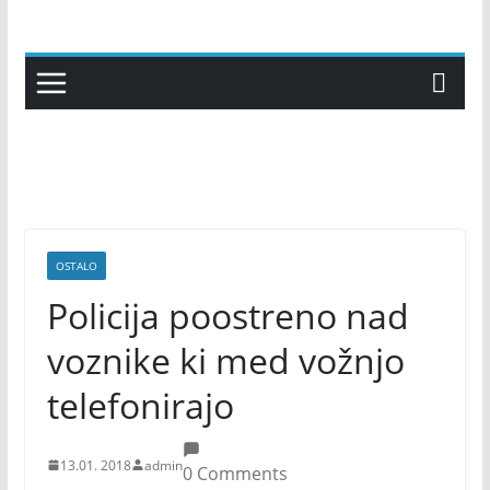
Skip
to
content
OSTALO
Policija poostreno nad
voznike ki med vožnjo
telefonirajo
13.01. 2018
admin
0 Comments