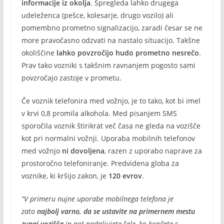
informacije iz okolja
. Spregleda lahko drugega
udeleženca (pešce, kolesarje, drugo vozilo) ali
pomembno prometno signalizacijo, zaradi česar se ne
more pravočasno odzvati na nastalo situacijo. Takšne
okoliščine
lahko povzročijo hudo prometno nesrečo
.
Prav tako vozniki s takšnim ravnanjem pogosto sami
povzročajo zastoje v prometu.
Če voznik telefonira med vožnjo, je to tako, kot bi imel
v krvi 0,8 promila alkohola. Med pisanjem SMS
sporočila voznik štirikrat več časa ne gleda na vozišče
kot pri normalni vožnji. Uporaba mobilnih telefonov
med vožnjo
ni dovoljena
, razen z uporabo naprave za
prostoročno telefoniranje. Predvidena globa za
voznike, ki kršijo zakon, je
120 evrov
.
“V primeru nujne uporabe mobilnega telefona je
zato
najbolj varno, da se ustavite na primernem mestu
zunaj vozišča
in pot nadaljujete šele, ko končate s