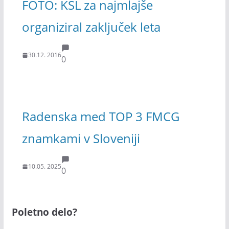
FOTO: KŠL za najmlajše
organiziral zaključek leta
30.12. 2016
0
Radenska med TOP 3 FMCG
znamkami v Sloveniji
10.05. 2025
0
Poletno delo?