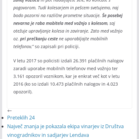
pogovorom. Tudi kolesarjem in pešcem svetujemo, naj
bodo pozorni na različne prometne situacije.
Še posebej
nevarna je raba mobitela med vožnjo s kolesom
, saj
otežuje upravljanje kolesa in zaviranje. Zato med vožnjo
oz.
pri prečkanju ceste
ne uporabljajte mobilnih
telefonov,”
so zapisali pri policiji.
V letu 2017 so policisti izdali 26.391 plačilnih nalogov
zaradi uporabe mobilnih telefonov med vožnjo ter
3.161 opozoril voznikom, kar je enkrat več kot v letu
2016 (ko so izdali 10.473 plačilnih nalogov in 4.023
opozoril).
Preteklih 24
Največ znanja je pokazala ekipa vinarjev iz Društva
vinogradnikov in sadjarjev Lendava