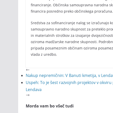
financiranje. Občinska samoupravna narodna sku
financira posredno preko občinskega proračuna.
Sredstva za sofinanciranje nalog se izračunajo k
samoupravno narodno skupnost za preteklo prora
in materialnih stroškov za izvajanje dvojezičnost
oziroma madžarske narodne skupnosti. Podrobnej
pripada posameznim občinam oziroma posamez
vlada z uredbo.
Nakup nepremičnin: V Banuti kmetija, v Lendavi
Uspeh: To je šest razvojnih projektov v okviru
Lendava
Morda vam bo všeč tudi