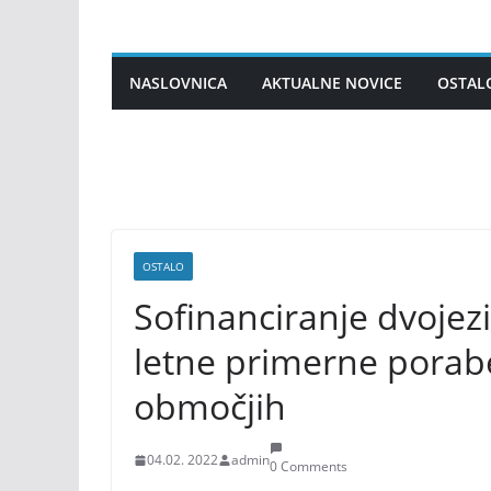
Skip
to
content
NASLOVNICA
AKTUALNE NOVICE
OSTAL
OSTALO
Sofinanciranje dvojezi
letne primerne porabe
območjih
04.02. 2022
admin
0 Comments