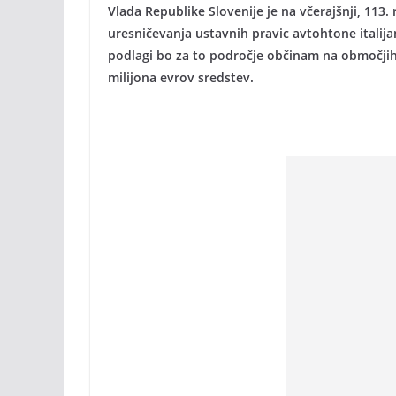
Vlada Republike Slovenije je na včerajšnji, 113. 
uresničevanja ustavnih pravic avtohtone italij
podlagi bo za to področje občinam na območjih,
milijona evrov sredstev.