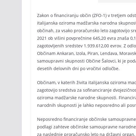
Zakon o financiranju občin (ZFO-1) v tretjem odst
italijanska oziroma madžarska narodna skupno
občinah, za vsako proračunsko leto zagotovijo sr
2021 ob višini povprečnine 645,20 evra znaša 0
zagotovljenih sredstev 1.939.612,00 evrov. Z odl
Občinam Ankaran, Izola, Piran, Lendava, Moravsk
samoupravni skupnosti Občine Šalovci, ki je pod
desetih delovnih dni po vročitvi odločbe.
Občinam, v katerih živita italijanska oziroma 
zagotovijo sredstva za sofinanciranje dvojezičnos
oziroma madžarske narodne skupnosti. Financir
narodnih skupnosti je lahko neposredno ali pos
Neposredno financiranje občinske samoupravne 
podlagi zahteve občinske samoupravne narodne sk
za naslednje proračunsko leto na državni organ,