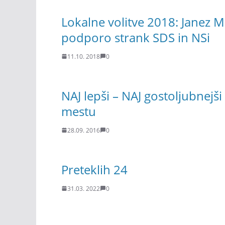
Lokalne volitve 2018: Janez M
podporo strank SDS in NSi
11.10. 2018
0
NAJ lepši – NAJ gostoljubnejši
mestu
28.09. 2016
0
Preteklih 24
31.03. 2022
0