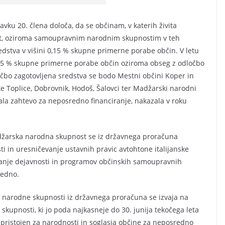
avku 20. člena določa, da se občinam, v katerih živita
st, oziroma samoupravnim narodnim skupnostim v teh
edstva v višini 0,15 % skupne primerne porabe občin. V letu
,15 % skupne primerne porabe občin oziroma obseg z odločbo
očbo zagotovljena sredstva se bodo Mestni občini Koper in
e Toplice, Dobrovnik, Hodoš, Šalovci ter Madžarski narodni
ala zahtevo za neposredno financiranje, nakazala v roku
madžarska narodna skupnost se iz državnega proračuna
ti in uresničevanje ustavnih pravic avtohtone italijanske
anje dejavnosti in programov občinskih samoupravnih
redno.
narodne skupnosti iz državnega proračuna se izvaja na
upnosti, ki jo poda najkasneje do 30. junija tekočega leta
 pristojen za narodnosti in soglasja občine za neposredno