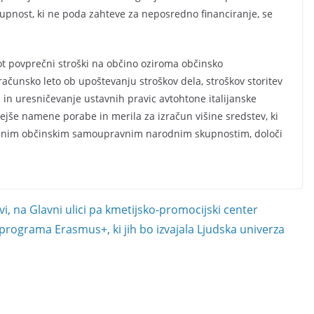
pnost, ki ne poda zahteve za neposredno financiranje, se
ot povprečni stroški na občino oziroma občinsko
čunsko leto ob upoštevanju stroškov dela, stroškov storitev
i in uresničevanje ustavnih pravic avtohtone italijanske
še namene porabe in merila za izračun višine sredstev, ki
nim občinskim samoupravnim narodnim skupnostim, določi
, na Glavni ulici pa kmetijsko-promocijski center
 programa Erasmus+, ki jih bo izvajala Ljudska univerza