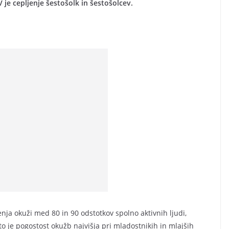
 je cepljenje šestošolk in šestošolcev.
nja okuži med 80 in 90 odstotkov spolno aktivnih ljudi,
o je pogostost okužb najvišja pri mladostnikih in mlajših