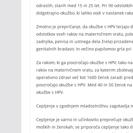
odraslih, starih med 15 in 25 let. Pri 90 odstotk
dolgotrajno okužbo, ki lahko vodi v nastanek raka
Zmotno je prepričanje, da okužbe s HPV terjajo d
odstotkov vseh rakov na materničnem vratu, poleg
zadnjika, penisa in ustnega dela žrela) prizaden
genitalnih bradavic in večino papilomov grla pri
Za rakom, ki ga povzročajo okužbe s HPV, tako na 
rakov na materničnem vratu, za katerim zbolevaj
operativno zdravi več kot 1600 žensk zaradi pre
povzročajo okužbe s HPV. Med 40 in 50 žensk na 
okužbe s HPV.
Cepljenje v zgodnjem mladostništvu zagotavlja n
Cepljenje je varno in učinkovito preprečuje okužb
moških in ženskah, se priporoča cepljenje tako de