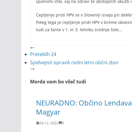
spolnimi stiki, saj ne zdravi že obstoječih okužb 
Cepljenje proti HPV se v Sloveniji izvaja pri dek
Poleg tega je cepljenje proti HPV v breme obvez
tudi za fante v 1. in 3. letniku srednje šole…
Preteklih 24
Spidvejisti opravili redni letni občni zbor
Morda vam bo všeč tudi
NEURADNO: Občino Lendava bo 
Magyar
04.12. 2022
0