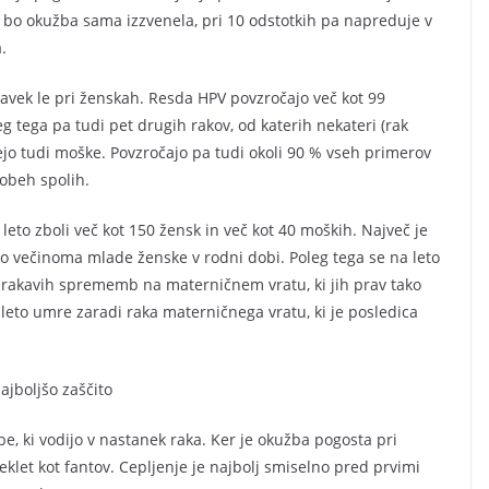
ih bo okužba sama izzvenela, pri 10 odstotkih pa napreduje v
.
avek le pri ženskah. Resda HPV povzročajo več kot 99
 tega pa tudi pet drugih rakov, od katerih nekateri (rak
ejo tudi moške. Povzročajo pa tudi okoli 90 % vseh primerov
 obeh spolih.
leto zboli več kot 150 žensk in več kot 40 moških. Največ je
o večinoma mlade ženske v rodni dobi. Poleg tega se na leto
drakavih sprememb na materničnem vratu, ki jih prav tako
leto umre zaradi raka materničnega vratu, ki je posledica
ajboljšo zaščito
e, ki vodijo v nastanek raka. Ker je okužba pogosta pri
klet kot fantov. Cepljenje je najbolj smiselno pred prvimi