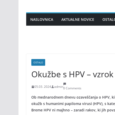
Skip
to
content
NASLOVNICA
AKTUALNE NOVICE
OSTAL
OSTALO
Okužbe s HPV – vzrok 
05.03. 2024
admin
0 Comments
Ob mednarodnem dnevu ozaveščanja o HPV, ki 
okužb s humanimi papiloma virusi (HPV), s kater
Breme HPV ni majhno – zaradi rakov, ki jih povz