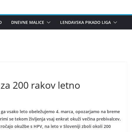
O
DNEVNE MALICE
LENDAVSKA PIKADO LIGA
za 200 rakov letno
ga vsako leto obeležujemo 4. marca, opozarjamo na breme
imi se tekom življenja vsaj enkrat okuži večina prebivalcev.
ročajo okužbe s HPV, na leto v Sloveniji zboli okoli 200