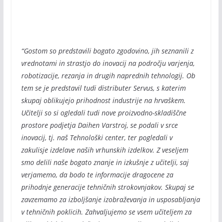
“Gostom so predstavili bogato zgodovino, jih seznanili z
vrednotami in strastjo do inovacij na področju varjenja,
robotizacije, rezanja in drugih naprednih tehnologij. Ob
tem se je predstavil tudi distributer Servus, s katerim
skupaj oblikujejo prihodnost industrije na hrvaškem.
Učitelji so si ogledali tudi nove proizvodno-skladiščne
prostore podjetja Daihen Varstroj, se podali v srce
inovacij, tj. naš Tehnološki center, ter pogledali v
zakulisje izdelave naših vrhunskih izdelkov. Z veseljem
smo delili naše bogato znanje in izkušnje z učitelji, saj
verjamemo, da bodo te informacije dragocene za
prihodnje generacije tehničnih strokovnjakov. Skupaj se
zavzemamo za izboljšanje izobraževanja in usposabljanja
v tehničnih poklicih. Zahvaljujemo se vsem učiteljem za