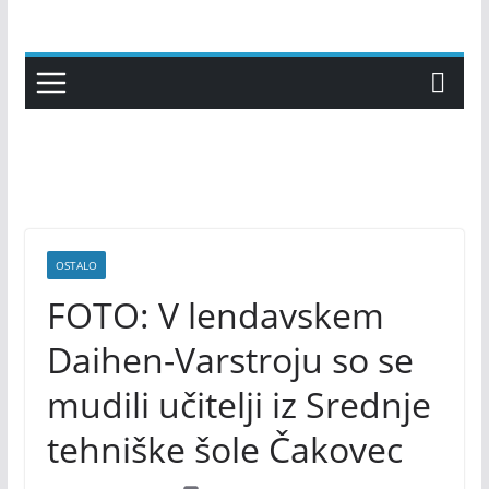
Skip
to
content
OSTALO
FOTO: V lendavskem
Daihen-Varstroju so se
mudili učitelji iz Srednje
tehniške šole Čakovec