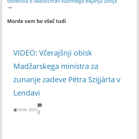
obvestila o okoliščinah kaznivega dejanja uboja
Morda vam bo všeč tudi
VIDEO: Včerajšnji obisk
Madžarskega ministra za
zunanje zadeve Pétra Szijjárta v
Lendavi
18.06. 2021
0