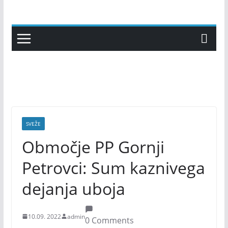
Skip
to
content
SVEŽE
Območje PP Gornji
Petrovci: Sum kaznivega
dejanja uboja
10.09. 2022
admin
0 Comments