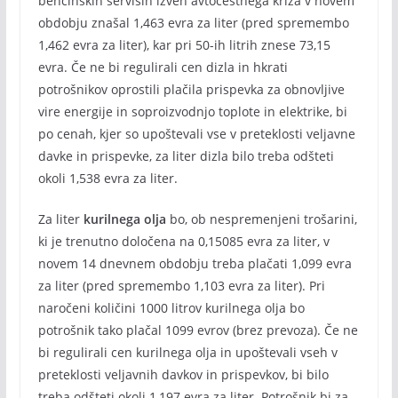
bencinskih servisih izven avtocestnega križa v novem
obdobju znašal 1,463 evra za liter (pred spremembo
1,462 evra za liter), kar pri 50-ih litrih znese 73,15
evra. Če ne bi regulirali cen dizla in hkrati
potrošnikov oprostili plačila prispevka za obnovljive
vire energije in soproizvodnjo toplote in elektrike, bi
po cenah, kjer so upoštevali vse v preteklosti veljavne
davke in prispevke, za liter dizla bilo treba odšteti
okoli 1,538 evra za liter.
Za liter
kurilnega olja
bo, ob nespremenjeni trošarini,
ki je trenutno določena na 0,15085 evra za liter, v
novem 14 dnevnem obdobju treba plačati 1,099 evra
za liter (pred spremembo 1,103 evra za liter). Pri
naročeni količini 1000 litrov kurilnega olja bo
potrošnik tako plačal 1099 evrov (brez prevoza). Če ne
bi regulirali cen kurilnega olja in upoštevali vseh v
preteklosti veljavnih davkov in prispevkov, bi bilo
treba odšteti okoli 1,197 evra za liter. Potrošnik bi za