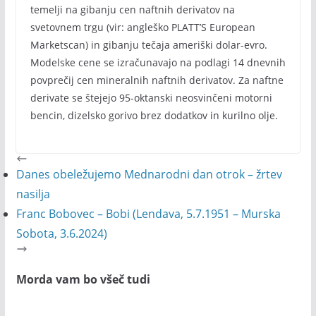
temelji na gibanju cen naftnih derivatov na
svetovnem trgu (vir: angleško PLATT’S European
Marketscan) in gibanju tečaja ameriški dolar-evro.
Modelske cene se izračunavajo na podlagi 14 dnevnih
povprečij cen mineralnih naftnih derivatov. Za naftne
derivate se štejejo 95-oktanski neosvinčeni motorni
bencin, dizelsko gorivo brez dodatkov in kurilno olje.
Danes obeležujemo Mednarodni dan otrok – žrtev
nasilja
Franc Bobovec – Bobi (Lendava, 5.7.1951 – Murska
Sobota, 3.6.2024)
Morda vam bo všeč tudi