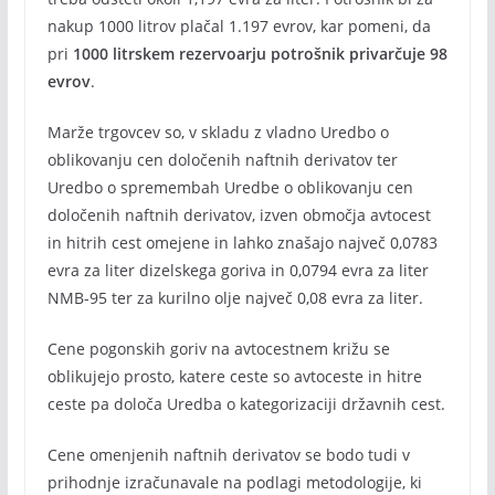
nakup 1000 litrov plačal 1.197 evrov, kar pomeni, da
pri
1000 litrskem rezervoarju potrošnik privarčuje 98
evrov
.
Marže trgovcev so, v skladu z vladno Uredbo o
oblikovanju cen določenih naftnih derivatov ter
Uredbo o spremembah Uredbe o oblikovanju cen
določenih naftnih derivatov, izven območja avtocest
in hitrih cest omejene in lahko znašajo največ 0,0783
evra za liter dizelskega goriva in 0,0794 evra za liter
NMB-95 ter za kurilno olje največ 0,08 evra za liter.
Cene pogonskih goriv na avtocestnem križu se
oblikujejo prosto, katere ceste so avtoceste in hitre
ceste pa določa Uredba o kategorizaciji državnih cest.
Cene omenjenih naftnih derivatov se bodo tudi v
prihodnje izračunavale na podlagi metodologije, ki