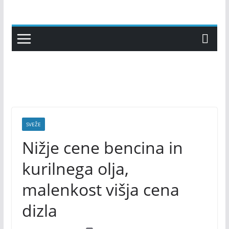
Skip
to
content
SVEŽE
Nižje cene bencina in
kurilnega olja,
malenkost višja cena
dizla