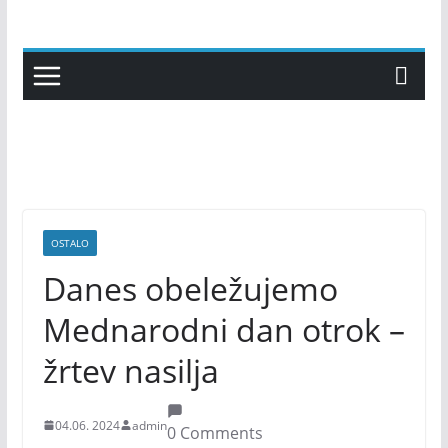
Skip
to
content
OSTALO
Danes obeležujemo
Mednarodni dan otrok –
žrtev nasilja
04.06. 2024
admin
0 Comments