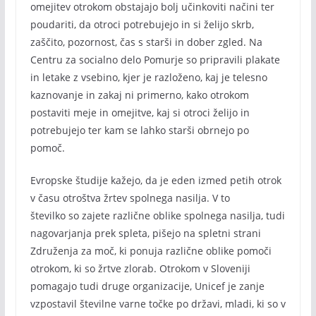
omejitev otrokom obstajajo bolj učinkoviti načini ter
poudariti, da otroci potrebujejo in si želijo skrb,
zaščito, pozornost, čas s starši in dober zgled. Na
Centru za socialno delo Pomurje so pripravili plakate
in letake z vsebino, kjer je razloženo, kaj je telesno
kaznovanje in zakaj ni primerno, kako otrokom
postaviti meje in omejitve, kaj si otroci želijo in
potrebujejo ter kam se lahko starši obrnejo po
pomoč.
Evropske študije kažejo, da je eden izmed petih otrok
v času otroštva žrtev spolnega nasilja. V to
številko so zajete različne oblike spolnega nasilja, tudi
nagovarjanja prek spleta, pišejo na spletni strani
Združenja za moč, ki ponuja različne oblike pomoči
otrokom, ki so žrtve zlorab. Otrokom v Sloveniji
pomagajo tudi druge organizacije, Unicef je zanje
vzpostavil številne varne točke po državi, mladi, ki so v