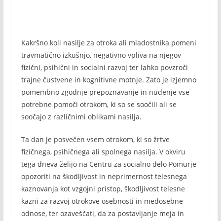
Kakršno koli nasilje za otroka ali mladostnika pomeni
travmatično izkušnjo, negativno vpliva na njegov
fizični, psihični in socialni razvoj ter lahko povzroči
trajne čustvene in kognitivne motnje. Zato je izjemno
pomembno zgodnje prepoznavanje in nudenje vse
potrebne pomoči otrokom, ki so se soočili ali se
soočajo z različnimi oblikami nasilja.
Ta dan je posvečen vsem otrokom, ki so žrtve
fizičnega, psihičnega ali spolnega nasilja. V okviru
tega dneva želijo na Centru za socialno delo Pomurje
opozoriti na škodljivost in neprimernost telesnega
kaznovanja kot vzgojni pristop, škodljivost telesne
kazni za razvoj otrokove osebnosti in medosebne
odnose, ter ozaveščati, da za postavljanje meja in