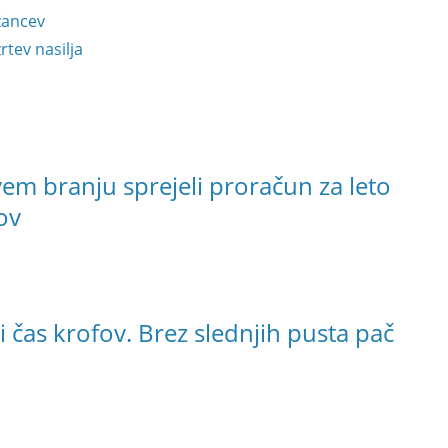
žancev
tev nasilja
em branju sprejeli proračun za leto
ov
di čas krofov. Brez slednjih pusta pač