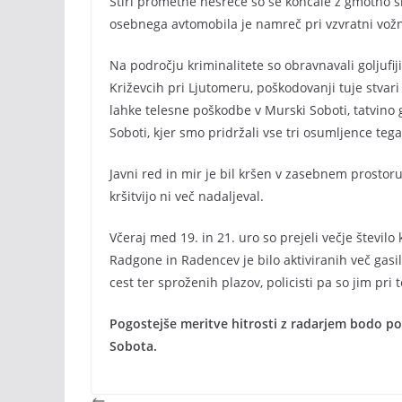
Štiri prometne nesreče so se končale z gmotno 
osebnega avtomobila je namreč pri vzvratni vožnj
Na področju kriminalitete so obravnavali goljufiji
Križevcih pri Ljutomeru, poškodovanji tuje stvari
lahke telesne poškodbe v Murski Soboti, tatvino 
Soboti, kjer smo pridržali vse tri osumljence teg
Javni red in mir je bil kršen v zasebnem prostoru.
kršitvijo ni več nadaljeval.
Včeraj med 19. in 21. uro so prejeli večje števi
Radgone in Radencev je bilo aktiviranih več gasils
cest ter sproženih plazov, policisti pa so jim pri
Pogostejše meritve hitrosti z radarjem bodo pol
Sobota.