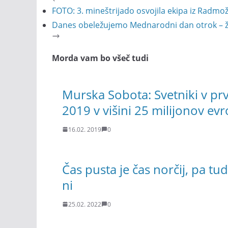
FOTO: 3. mineštrijado osvojila ekipa iz Radmo
Danes obeležujemo Mednarodni dan otrok – žr
Morda vam bo všeč tudi
Murska Sobota: Svetniki v prv
2019 v višini 25 milijonov evr
16.02. 2019
0
Čas pusta je čas norčij, pa tu
ni
25.02. 2022
0