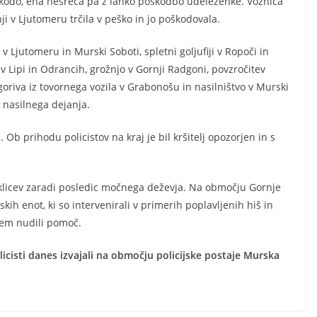
škodo, ena nesreča pa z lahko poškodbo udeleženke. Voznica
i v Ljutomeru trčila v peško in jo poškodovala.
 v Ljutomeru in Murski Soboti, spletni goljufiji v Ropoči in
 v Lipi in Odrancih, grožnjo v Gornji Radgoni, povzročitev
goriva iz tovornega vozila v Grabonošu in nasilništvo v Murski
a nasilnega dejanja.
 Ob prihodu policistov na kraj je bil kršitelj opozorjen in s
lo klicev zaradi posledic močnega deževja. Na območju Gornje
kih enot, ki so intervenirali v primerih poplavljenih hiš in
 tem nudili pomoč.
icisti danes izvajali na območju policijske postaje Murska