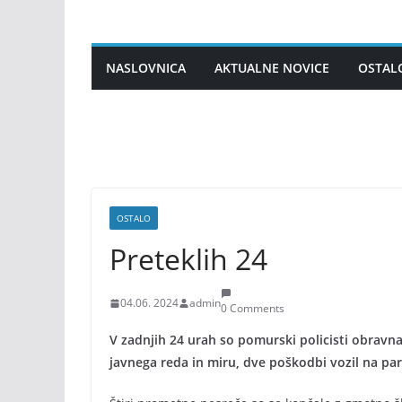
Skip
to
content
NASLOVNICA
AKTUALNE NOVICE
OSTAL
OSTALO
Preteklih 24
04.06. 2024
admin
0 Comments
V zadnjih 24 urah so pomurski policisti obravna
javnega reda in miru, dve poškodbi vozil na par